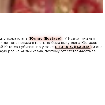
понсора клана (
Юстас (Eustace)
). У Исако тяжёлая
14 лет она попала в плен, но была выкуплена Юстасом.
ой Като-сан убивать по указке
С.Т.Р.А.Х. (H.A.R.M.)
и она
жную роль в жизни клана, поэтому ответственность за