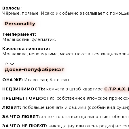
Волосы:
Чёрные, прямые. Исако их обычно закалывает с помощью
Personality
Темперамент:
Меланхолик, флегматик.
Качества личности:
Молчалива, невозмутима, может показаться хладнокровно
Досье-полуфабрикат
ОНА ЖЕ:
Исако-сан; Като-сан
НЕДВИЖИМОСТЬ:
комната в штаб-квартире
С.Т.Р.А.Х. 
ПРЕДМЕТ ГОРДОСТИ:
собственное японское происхо
ЛЮБИТ:
побольше молчать и сашими (особый вид суши)
ЗА ЧТО ЛЮБЯТ:
за то что она всегда выполняет обещан
ЗА ЧТО НЕ ЛЮБЯТ:
никогда (ну или очень редко) не см