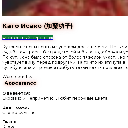
Като Исако (加藤功子)
🧩 сюжетный персонаж
Куноичи с повышенным чувством долга и чести. Целыми
судьба: она росла без родителей и была подобрана и ус
По сути, она была спасена от более тяжёлой участи, но
чувствует вину перед подругами, за то что их втянула в 
судьбу клана и прочие атрибуты главы клана прилагаютс
Word count: 3
Appearance
Одевается:
Скромно и неприметно. Любит песочные цвета.
Цвет кожи:
Слегка смуглая.
Глаза:
Карие.