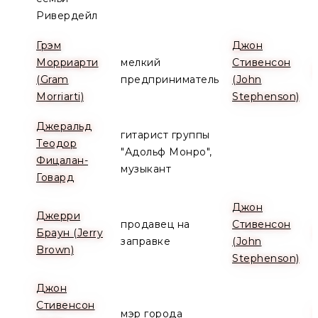
Ривердейл
Грэм
Джон
Морриарти
мелкий
Стивенсон
(Gram
предприниматель
(John
Morriarti)
Stephenson)
Джеральд
гитарист группы
Теодор
"Адольф Монро",
Фицалан-
музыкант
Говард
Джон
Джерри
продавец на
Стивенсон
Браун (Jerry
заправке
(John
Brown)
Stephenson)
Джон
Стивенсон
мэр города