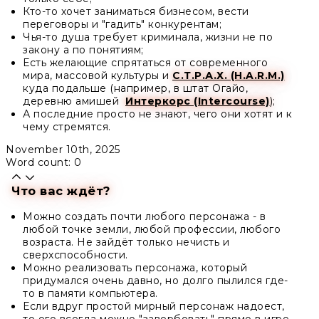
Кто-то хочет заниматься бизнесом, вести
переговоры и "гадить" конкурентам;
Чья-то душа требует криминала, жизни не по
закону а по понятиям;
Есть желающие спрятаться от современного
мира, массовой культуры и
С.Т.Р.А.Х. (H.A.R.M.)
куда подальше (например, в штат Огайо,
деревню амишей
Интеркорс (Intercourse)
);
А последние просто не знают, чего они хотят и к
чему стремятся.
November 10th, 2025
Word count: 0
Что вас ждёт?
Можно создать почти любого персонажа - в
любой точке земли, любой профессии, любого
возраста. Не зайдёт только нечисть и
сверхспособности.
Можно реализовать персонажа, который
придумался очень давно, но долго пылился где-
то в памяти компьютера.
Если вдруг простой мирный персонаж надоест,
то его всегда можно "завербовать" прямо в игре.