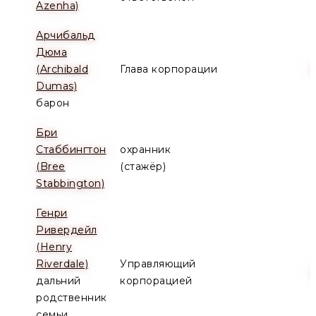
Azenha)
Арчибальд
Дюма
(Archibald
Глава корпорации
Dumas)
барон
Бри
Стаббингтон
охранник
(Bree
(стажёр)
Stabbington)
Генри
Ривердейл
(Henry
Riverdale)
Управляющий
дальний
корпорацией
родственник
семьи