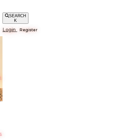
SEARCH
K
Login
Register
е
s