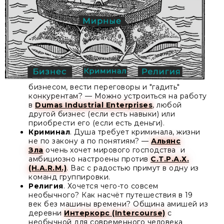
бизнесом, вести переговоры и "гадить"
конкурентам? — Можно устроиться на работу
в
Dumas Industrial Enterprises
, любой
другой бизнес (если есть навыки) или
приобрести его (если есть деньги).
Криминал
. Душа требует криминала, жизни
не по закону а по понятиям? —
Альянс
Зла
очень хочет мирового господства и
амбициозно настроены против
С.Т.Р.А.Х.
(H.A.R.M.)
. Вас с радостью примут в одну из
команд группировки.
Религия
. Хочется чего-то совсем
необычного? Как насчёт путешествия в 19
век без машины времени? Община амишей из
деревни
Интеркорс (Intercourse)
с
необычной для современного человека