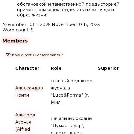
обстановкой и таинственной предысторией
примет желающих разделить их взгляды и
образ жизни!
November 10th, 2025
November 10th, 2025
Word count: 5
Members
Show direct 13 descendants
13
Character
Role
Superior
главный редактор
Алессандро
журнала
Конти
"Luce&Forma" (г.
Мил
Альфред
начальник охраны
Азенья
"Думас Тауэр",
(Alfred
ответственен