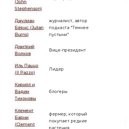
(John
Stephenson)
Джулиан
журналист, автор
Бёрнс (Julian
подкаста "Темнее
Burns)
пустыни"
Дмитрий
Вице-президент
Волков
Иль Паццо
Лидер
(Il Pazzo)
Кирилл и
Вадим
блогеры
Тихоновы
Клемент
фермер, который
Барни
покупает редкие
(Clement
растения