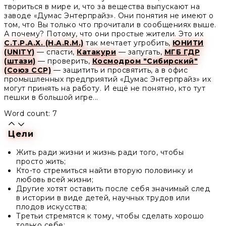
твориться в мире и, что за вещества выпускают на
заводе «Думас Энтерпрайз». Они понятия не имеют о
том, что Вы только что прочитали в сообщениях выше.
А почему? Потому, что они простые жители. Это их
С.Т.Р.А.Х. (H.A.R.M.)
так мечтает угробить,
ЮНИТИ
(UNITY)
— спасти,
Катакури
— запугать,
МГБ ГДР
(штази)
— проверить,
Космодром "Сибирский"
(Союз ССР)
— защитить и просвятить, а в офис
промышленных предприятий «Думас Энтерпрайз» их
могут принять на работу. И ещё не понятно, кто тут
пешки в большой игре...
Word count: 7
Цели
Жить ради жизни и жизнь ради того, чтобы
просто жить;
Кто-то стремиться найти вторую половинку и
любовь всей жизни;
Другие хотят оставить после себя значимый след
в истории в виде детей, научных трудов или
плодов искусства;
Третьи стремятся к тому, чтобы сделать хорошо
только себе;