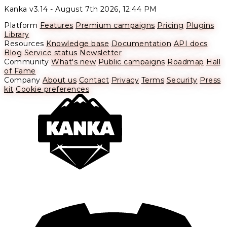
Kanka v3.14 -
August 7th 2026, 12:44 PM
Platform
Features
Premium campaigns
Pricing
Plugins
Library
Resources
Knowledge base
Documentation
API docs
Blog
Service status
Newsletter
Community
What's new
Public campaigns
Roadmap
Hall
of Fame
Company
About us
Contact
Privacy
Terms
Security
Press
kit
Cookie preferences