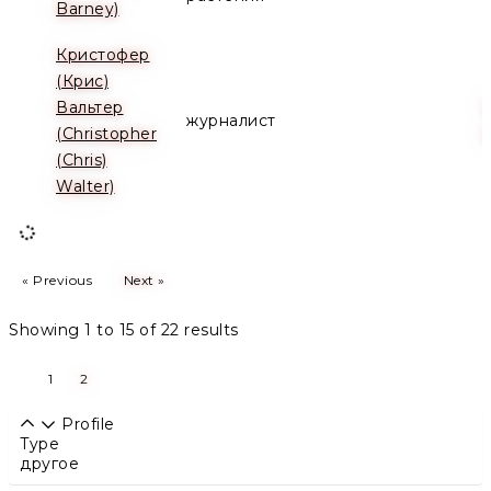
Barney)
Кристофер
(Крис)
Вальтер
журналист
(Christopher
(Chris)
Walter)
« Previous
Next »
Showing
1
to
15
of
22
results
1
2
Profile
Type
другое