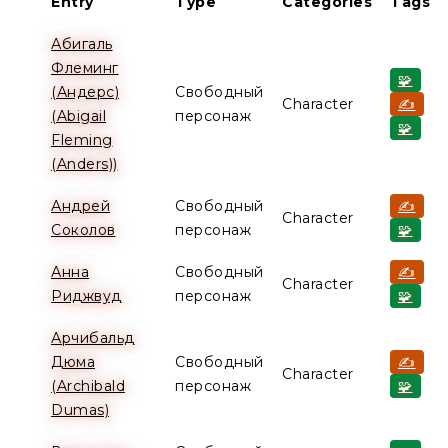
Entry
Type
Categories
Tags
Абигаль
Флеминг
🧩
(Андерс)
Свободный
Character
✍️
(Abigail
персонаж
🧩
Fleming
(Anders))
Андрей
Свободный
✍️
Character
Соколов
персонаж
🧩
Анна
Свободный
✍️
Character
Риджвуд
персонаж
🧩
Арчибальд
Дюма
Свободный
✍️
Character
(Archibald
персонаж
🧩
Dumas)