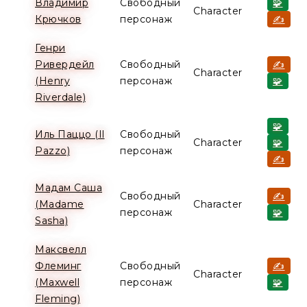
Владимир
Свободный
🧩
Character
Крючков
персонаж
✍️
Генри
Ривердейл
Свободный
✍️
Character
(Henry
персонаж
🧩
Riverdale)
🧩
Иль Паццо (Il
Свободный
Character
🧩
Pazzo)
персонаж
✍️
Мадам Саша
Свободный
✍️
(Madame
Character
персонаж
🧩
Sasha)
Максвелл
Флеминг
Свободный
✍️
Character
(Maxwell
персонаж
🧩
Fleming)