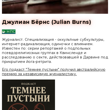
Джулиан Бёрнс (Julian Burns)
🧩 НПС
Журналист. Специализация - оккультные субкультуры,
интернет-радикализация, одиночки с влиянием.
Известен по: серии репортажей о подпольных
псевдорелигиозных группах в Квинсленде и
расследованию о секте, действовавшей в Дарвине под
прикрытием йога-ретрита.
Его подкаст "Темнее пустыни" получил австралийскую
премию за независимую журналистику.