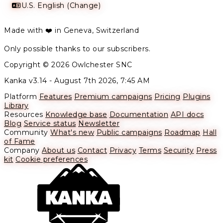
U.S. English (Change)
Made with ❤️ in Geneva, Switzerland
Only possible thanks to our subscribers.
Copyright © 2026 Owlchester SNC
Kanka v3.14 -
August 7th 2026, 7:45 AM
Platform
Features
Premium campaigns
Pricing
Plugins
Library
Resources
Knowledge base
Documentation
API docs
Blog
Service status
Newsletter
Community
What's new
Public campaigns
Roadmap
Hall
of Fame
Company
About us
Contact
Privacy
Terms
Security
Press
kit
Cookie preferences