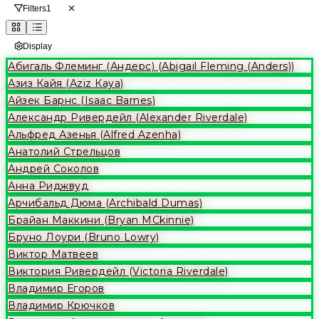
Filters
1
Display
Абигаль Флеминг (Андерс) (Abigail Fleming (Anders))
Азиз Кайя (Аziz Кaya)
Айзек Барнс (Isaac Barnes)
Александр Ривердейл (Alexander Riverdale)
Альфред Азенья (Alfred Azenha)
Анатолий Стрельцов
Андрей Соколов
Анна Риджвуд
Арчибальд Дюма (Archibald Dumas)
Брайан Маккини (Bryan MCkinnie)
Бруно Лоури (Bruno Lowry)
Виктор Матвеев
Виктория Ривердейл (Victoria Riverdale)
Владимир Егоров
Владимир Крючков