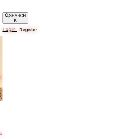
SEARCH
K
Login
Register
е
s