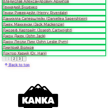
Владислав Александрович Архипов
Геннадий Буценко
Генри Ривердейл (Henry Riverdale)
Даниэлла Саперштейн (Daniellea Sapershtein)
Джек Маккензи (Jack Mackenzie)
Джозеф Картрайт (Joseph Cartwright)
Джон Джек (John Jack)
Джон Лесли Пим (John Leslie Pym)
Дмитрий Волков
Доктор Харий (Dr. Harij)
Previous
Next
1
2
3
Back to top