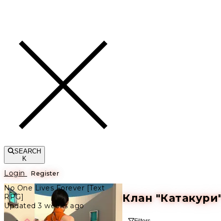
Toggle navigation
SEARCH
K
Login
Register
No One Lives Forever [Text
Клан "Катакури
RPG]
Updated 3 weeks ago
Filters