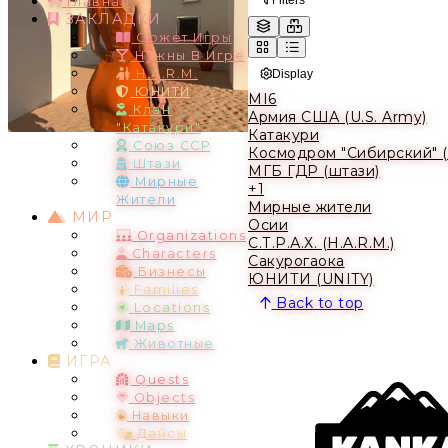
Главная
ЗАКЛАДКИ
Сюжет Игры
Нужны В Игре
H.A.R.M.
Display
ЮНИТИ
MI6
Клан
Армия США (U.S. Army)
"Катакури"
Катакури
Союз ССР
Космодром "Сибирский" 
Штази
МГБ ГДР (штази)
Мирные
+1
Жители
Мирные жители
МИР
Осии
Organizations
С.Т.Р.А.Х. (H.A.R.M.)
Characters
Сакурогаока
Бизнесы
ЮНИТИ (UNITY)
Families
Back to top
Locations
Maps
Животные
ИГРА
Quests
Objects
Навыки
Дайсы