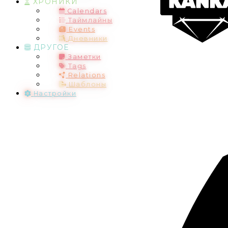
ХРОНИКИ
Calendars
Таймлайны
Events
Дневники
ДРУГОЕ
Заметки
Tags
Relations
Шаблоны
Настройки