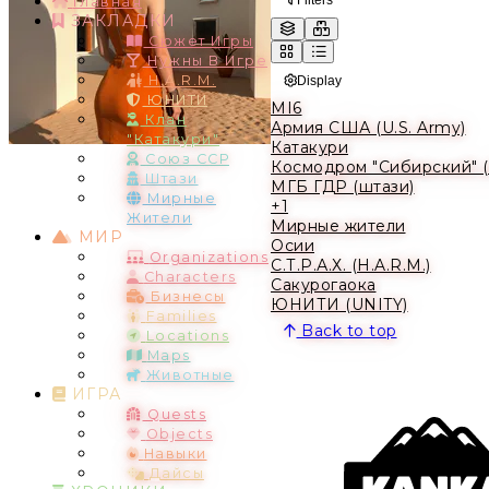
Главная
ЗАКЛАДКИ
Сюжет Игры
Нужны В Игре
H.A.R.M.
Display
ЮНИТИ
MI6
Клан
Армия США (U.S. Army)
"Катакури"
Катакури
Союз ССР
Космодром "Сибирский" 
Штази
МГБ ГДР (штази)
Мирные
+1
Жители
Мирные жители
МИР
Осии
Organizations
С.Т.Р.А.Х. (H.A.R.M.)
Characters
Сакурогаока
Бизнесы
ЮНИТИ (UNITY)
Families
Back to top
Locations
Maps
Животные
ИГРА
Quests
Objects
Навыки
Дайсы