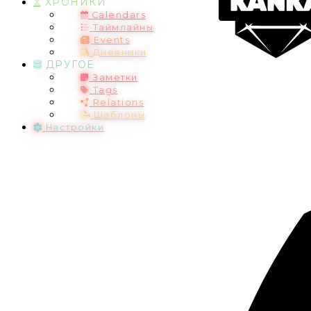
ХРОНИКИ
Calendars
Таймлайны
Events
Дневники
ДРУГОЕ
Заметки
Tags
Relations
Шаблоны
Настройки