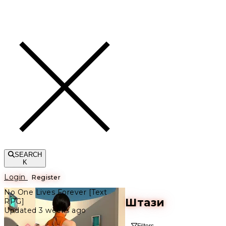
Toggle navigation
SEARCH
K
Login
Register
No One Lives Forever [Text
Штази
RPG]
Updated 3 weeks ago
Filters