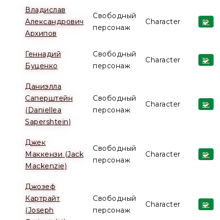
Владислав
Свободный
Александрович
Character
🧩
персонаж
Архипов
Геннадий
Свободный
Character
🧩
Буценко
персонаж
Даниэлла
Саперштейн
Свободный
Character
🧩
(Daniellea
персонаж
Sapershtein)
Джек
Свободный
Маккензи (Jack
Character
🧩
персонаж
Mackenzie)
Джозеф
Картрайт
Свободный
Character
🧩
(Joseph
персонаж