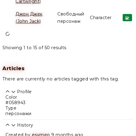
Cartwright)
Джон Джек
Свободный
Character
🧩
(John Jack)
персонаж
Showing
1
to
15
of
50
results
Articles
There are currently no articles tagged with this tag.
Profile
Color
#058943
Type
персонажи
History
Created by
esymeo
9 months ago