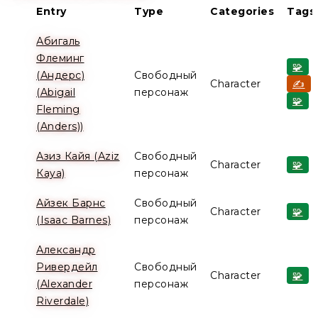
Entry
Type
Categories
Tags
Абигаль
Флеминг
🧩
(Андерс)
Свободный
Character
✍️
(Abigail
персонаж
🧩
Fleming
(Anders))
Азиз Кайя (Аziz
Свободный
Character
🧩
Кaya)
персонаж
Айзек Барнс
Свободный
Character
🧩
(Isaac Barnes)
персонаж
Александр
Ривердейл
Свободный
Character
🧩
(Alexander
персонаж
Riverdale)