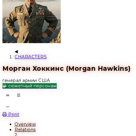
CHARACTERS
Морган Хоккинс (Morgan Hawkins)
генерал армии США
🧩 сюжетный персонаж
Open action menu
Print
Overview
Relations
2