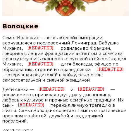
Волоцкие
Семья Волоцких — ветвь «белой» эмиграции,
вернувшаяся в послевоенный Ленинград. Бабушка
Михаила,
, родилась во Франции,
Unknown
говорила с лёгким французским акцентом и сочетала
французскую изысканность с русской стойкостью; дед
Михаила,
, дитя блокады, офицер по
Unknown
образованию, строгий и справедливый;
, потерявшая родителей в войну, рано стала
самостоятельной и сильной женщиной.
Дети семьи —
и
—
Unknown
Unknown
росли вместе, прививая друг другу дисциплину,
любовь к культуре и прочные семейные традиции. Их
сын -
пережил личную трагедию в
Unknown
жизни. Семья Волоцких сочетает память о трагическом
прошлом с заботой, дружбой и поддержкой
поколений.
Word count: 7