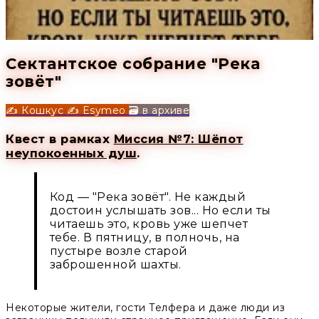
Сектантское собрание "Река
зовёт"
✍️ Кошкус
✍️ Esymeo
🗃️ в архиве
Квест в рамках
Миссия №7: Шёпот
неупокоенных душ
.
Код — "Река зовёт". Не каждый
достоин услышать зов... Но если ты
читаешь это, кровь уже шепчет
тебе. В пятницу, в полночь, на
пустыре возле старой
заброшенной шахты.
Некоторые жители, гости Телфера и даже люди из