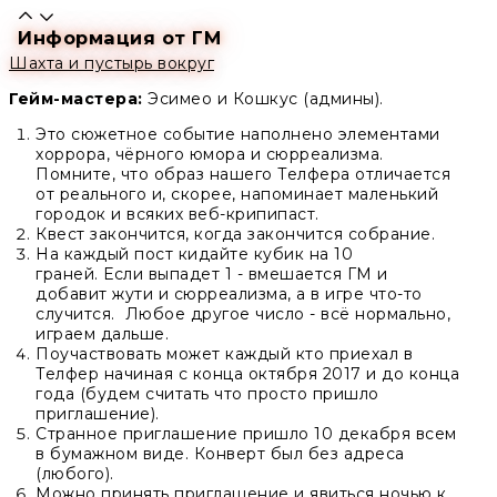
Информация от ГМ
Шахта и пустырь вокруг
Гейм-мастера:
Эсимео и Кошкус (админы).
Это сюжетное событие наполнено элементами
хоррора, чёрного юмора и сюрреализма.
Помните, что образ нашего Телфера отличается
от реального и, скорее, напоминает маленький
городок и всяких веб-крипипаст.
Квест закончится, когда закончится собрание.
На каждый пост кидайте кубик на 10
граней. Если выпадет 1 - вмешается ГМ и
добавит жути и сюрреализма, а в игре что-то
случится. Любое другое число - всё нормально,
играем дальше.
Поучаствовать может каждый кто приехал в
Телфер начиная с конца октября 2017 и до конца
года (будем считать что просто пришло
приглашение).
Странное приглашение пришло 10 декабря всем
в бумажном виде. Конверт был без адреса
(любого).
Можно принять приглашение и явиться ночью к