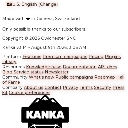
U.S. English (Change)
Made with ❤️ in Geneva, Switzerland
Only possible thanks to our subscribers.
Copyright © 2026 Owlchester SNC
Kanka v3.14 -
August 9th 2026, 3:06 AM
Platform
Features
Premium campaigns
Pricing
Plugins
Library
Resources
Knowledge base
Documentation
API docs
Blog
Service status
Newsletter
Community
What's new
Public campaigns
Roadmap
Hall
of Fame
Company
About us
Contact
Privacy
Terms
Security
Press
kit
Cookie preferences