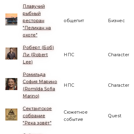
Плавучий
рыбный
ресторан
общепит
Бизнес
"Пеликан на
охоте"
Роберт (Боб)
Ли (Robert
НПС
Character
Lee)
Ромильда
София Марино
НПС
Character
(Romilda Sofia
Marino)
Сектантское
Сюжетное
собрание
Quest
событие
"Река зовёт"