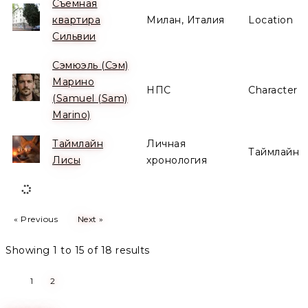
Съёмная
квартира
Милан, Италия
Location
Сильвии
Сэмюэль (Сэм)
Марино
НПС
Character
(Samuel (Sam)
Marino)
Таймлайн
Личная
Таймлайн
Лисы
хронология
« Previous
Next »
Showing
1
to
15
of
18
results
1
2