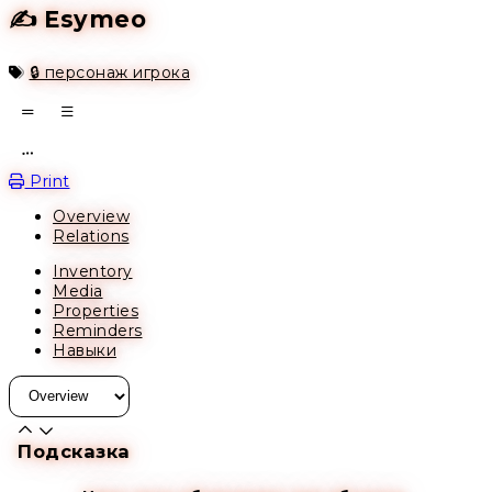
✍️ Esymeo
🔒 персонаж игрока
Open action menu
Print
Overview
Relations
Inventory
Media
Properties
Reminders
Навыки
Подсказка