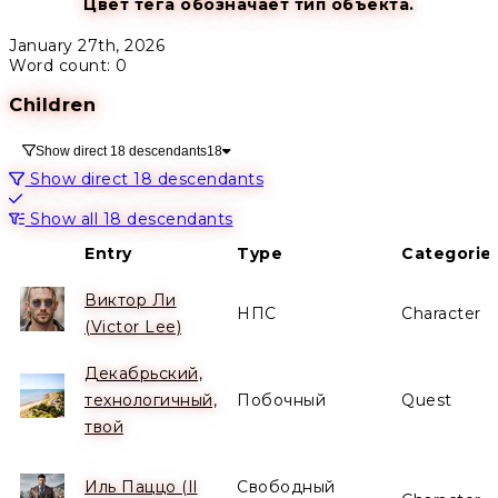
Цвет тега обозначает тип объекта.
January 27th, 2026
Word count: 0
Children
Show direct 18 descendants
18
Show direct 18 descendants
Show all 18 descendants
Entry
Type
Categorie
Виктор Ли
НПС
Character
(Victor Lee)
Декабрьский,
технологичный,
Побочный
Quest
твой
Иль Паццо (Il
Свободный