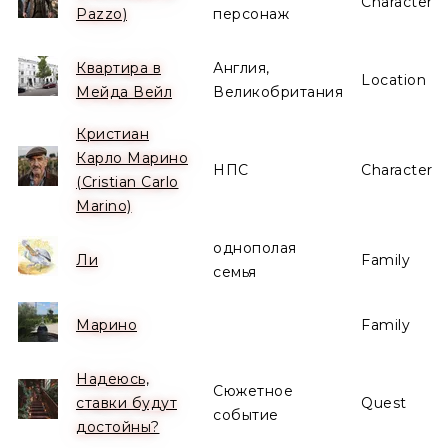
Character
Pazzo)
персонаж
Квартира в
Англия,
Location
Мейда Вейл
Великобритания
Кристиан
Карло Марино
НПС
Character
(Cristian Carlo
Marino)
однополая
Ли
Family
семья
Марино
Family
Надеюсь,
Сюжетное
ставки будут
Quest
событие
достойны?