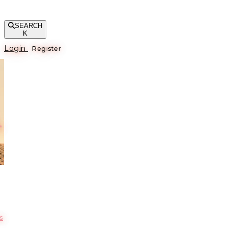
SEARCH
K
Login
Register
е
s