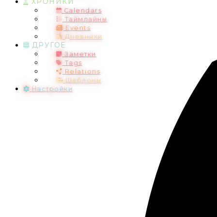
ХРОНИКИ
Calendars
Таймлайны
Events
Дневники
ДРУГОЕ
Заметки
Tags
Relations
Шаблоны
Настройки