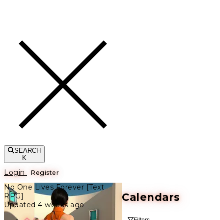
Toggle navigation
SEARCH
K
Login
Register
No One Lives Forever [Text
Calendars
RPG]
Updated 4 weeks ago
Filters