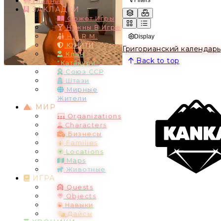
Главная
ЗАКЛАДКИ
Сюжет Игры
Нужны В Игре
H.A.R.M.
Display
ЮНИТИ
Григорианский календарь
Клан
Back to top
"Катакури"
Союз ССР
Штази
Мирные
Жители
МИР
Organizations
Characters
Бизнесы
Families
Locations
Maps
Животные
ИГРА
Quests
Objects
Навыки
Дайсы