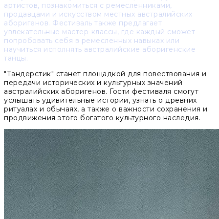
артистов, познакомиться с ремесленниками,
продавцами и искусством местных австралийских
аборигенов. Фестиваль также предлагает
увлекательные мастер-классы, где каждый сможет
попробовать себя в ремесленных навыках или
научиться исполнять австралийские аборигенские
танцы.
"Тандерстик" станет площадкой для повествования и
передачи исторических и культурных значений
австралийских аборигенов. Гости фестиваля смогут
услышать удивительные истории, узнать о древних
ритуалах и обычаях, а также о важности сохранения и
продвижения этого богатого культурного наследия.