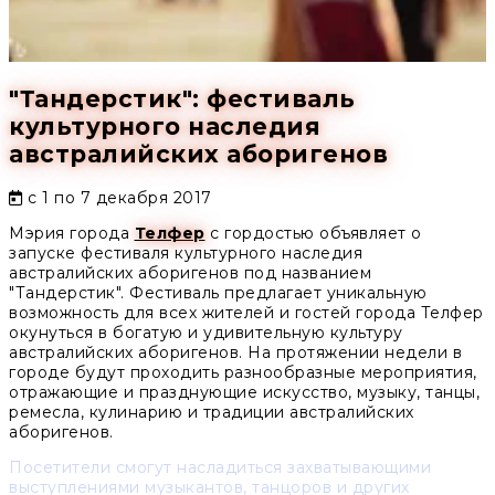
"Тандерстик": фестиваль
культурного наследия
австралийских аборигенов
с 1 по 7 декабря 2017
Мэрия города
Телфер
с гордостью объявляет о
запуске фестиваля культурного наследия
австралийских аборигенов под названием
"Тандерстик". Фестиваль предлагает уникальную
возможность для всех жителей и гостей города Телфер
окунуться в богатую и удивительную культуру
австралийских аборигенов. На протяжении недели в
городе будут проходить разнообразные мероприятия,
отражающие и празднующие искусство, музыку, танцы,
ремесла, кулинарию и традиции австралийских
аборигенов.
Посетители смогут насладиться захватывающими
выступлениями музыкантов, танцоров и других