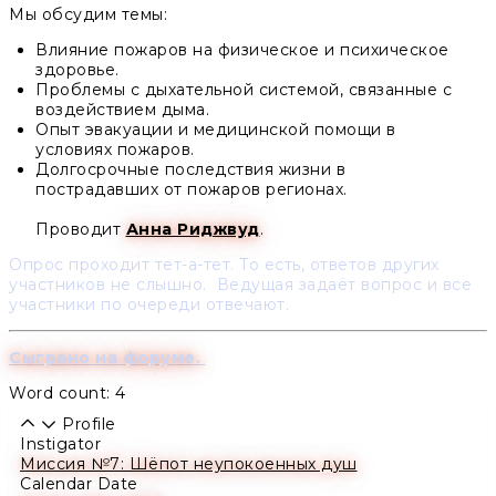
Мы обсудим темы:
Влияние пожаров на физическое и психическое
здоровье.
Проблемы с дыхательной системой, связанные с
воздействием дыма.
Опыт эвакуации и медицинской помощи в
условиях пожаров.
Долгосрочные последствия жизни в
пострадавших от пожаров регионах.
Проводит
Анна Риджвуд
.
Опрос проходит тет-а-тет. То есть, ответов других
участников не слышно. Ведущая задаёт вопрос и все
участники по очереди отвечают.
Сыграно на форуме.
Word count: 4
Profile
Instigator
Миссия №7: Шёпот неупокоенных душ
Calendar Date