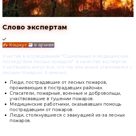
Слово экспертам
Completed
✍️ Кошкус
🗃️ в архиве
Участие в исследовании "Социальные и медицинские
последствия лесных пожаров" в качестве экспертов.
Участвовать могут все, кто так или иначе сталкивался с
лесным пожаром. А именно:
Люди, пострадавшие от лесных пожаров,
проживающих в пострадавших районах.
Спасатели, пожарные, военные и добровольцы,
участвовавшие в тушении пожаров.
Медицинские работники, оказывавших помощь
пострадавшим от пожаров.
Люди, столкнувшиеся с эвакуацией из-за лесных
пожаров.