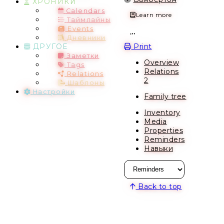
ХРОНИКИ
Calendars
Learn more
Таймлайны
Events
Дневники
Open action menu
Print
ДРУГОЕ
Заметки
Overview
Tags
Relations
Relations
2
Шаблоны
Настройки
Family tree
Inventory
Media
Properties
Reminders
Навыки
Back to top