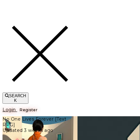
Toggle navigation
SEARCH
K
Login
Register
No One Lives Forever [Text
RPG]
Updated 3 weeks ago