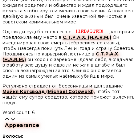
ожидали родители и общество и ждал подходящего
момента чтобы круто изменить свою жизнь. А пока вёл
двойную жизнь и был очень известной личностью в
советском криминальном мире.
Однажды судьба свела его с
, которая и
Unknown
предложила ему место в
С.Т.Р.А.Х. (H.A.R.M.)
Он
инсценировал свою смерть (сбросился со скалы),
чтобы навсегда покинуть Ленинград и страну Советов.
Продвигаясь по карьерной лестнице в
С.Т.Р.А.Х.
(H.A.R.M.)
он хорошо зарекомендовал себя, вкладывал
в работу всю душу и едва ли не жил в штабе и был
сполна вознаграждён за это. Сейчас он считается
одним из самых умелых наёмных убийц в мире.
Регулярно страдает от бессонницы и дал задание
Майкл Котсволд (Michael Cotswold)
, чтобы тот
нашёл ему супер-средство, которое поможет вылечить
недуг.
Word count: 6
Appearance
Волосы: