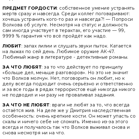
ПРЕДМЕТ ГОРДОСТИ
: собственное умение устранять
жертв сразу и навсегда. Среди коллег поговаривают:
хочешь устранить кого-то раз и навсегда?! — Попроси
Волкова об услуге. Несмотря на статус и должность
сам иногда участвует в терактах, его участие — 99,
9999 % гарантия что всё пройдёт как надо.
ЛЮБИТ
: запах лилии и слушать звуки пыток. Катается
на лыжах по сей день. Любимое оружие АК-47.
Любимый жанр в литературе - детективные романы.
ЗА ЧТО ЛЮБЯТ
: за то что действует по принципу
«больше дел, меньше разговоров». Но это не значит
что Волков молчун. Нет, поговорить он любит, но к
делу всегда подходит очень серьёзно и ответственно
и за все годы в рядах террористов ещё никогда никого
не подводил и ни разу не проваливал задания.
ЗА ЧТО НЕ ЛЮБЯТ
: враги не любят за то, что всегда
остаётся жив. На деле же у Дмитрия наследственная
особенность: очень крепкие кости. Он может упасть со
скалы и ничего себе не сломать. Именно из-за этого
всегда и получалось так что Волков выживал снова и
снова несмотря ни на что.