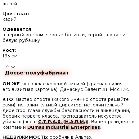
лысый.
Цвет глаз:
карий.
Одевается:
в чёрный костюм, чёрные ботинки, серый галстук и
белую рубашку.
Рост:
193 см
Досье-полуфабрикат
ОН ЖЕ
: человек с красной лилией (красная лилия —
его визитная карточка), Дамаскус Валентин, Мясник.
КТО
: мастер спорта (какого именно спорта решайте
сами), исполнительный директор, исполнительный
директор, глава службы безопасности и ликвидации,
боевик первого класса, преподаватель искусства
убивать (всё в
С.Т.Р.А.Х. (H.A.R.M.)
). Вице-президент в
компании
Dumas Industrial Enterprises
.
НЕДВИЖИМОСТЬ
: особняк в Альпах.