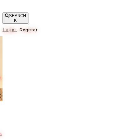
SEARCH
K
Login
Register
е
s