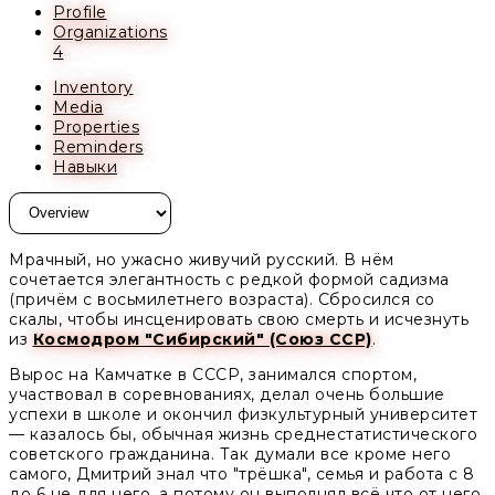
Profile
Organizations
4
Inventory
Media
Properties
Reminders
Навыки
Мрачный, но ужасно живучий русский. В нём
сочетается элегантность с редкой формой садизма
(причём с восьмилетнего возраста). Сбросился со
скалы, чтобы инсценировать свою смерть и исчезнуть
из
Космодром "Сибирский" (Союз ССР)
.
Вырос на Камчатке в СССР, занимался спортом,
участвовал в соревнованиях, делал очень большие
успехи в школе и окончил физкультурный университет
— казалось бы, обычная жизнь среднестатистического
советского гражданина. Так думали все кроме него
самого, Дмитрий знал что "трёшка", семья и работа с 8
до 6 не для него, а потому он выполнял всё что от него