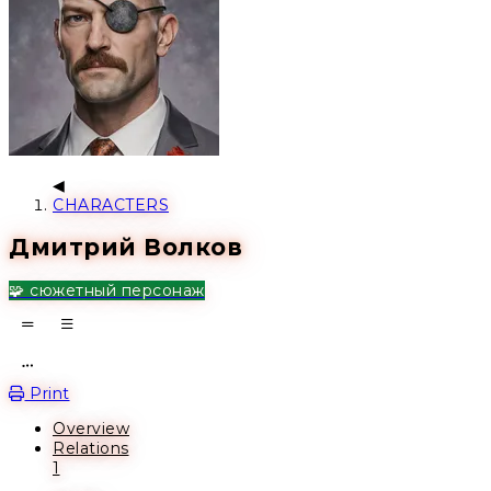
CHARACTERS
Дмитрий Волков
🧩 сюжетный персонаж
Open action menu
Print
Overview
Relations
1