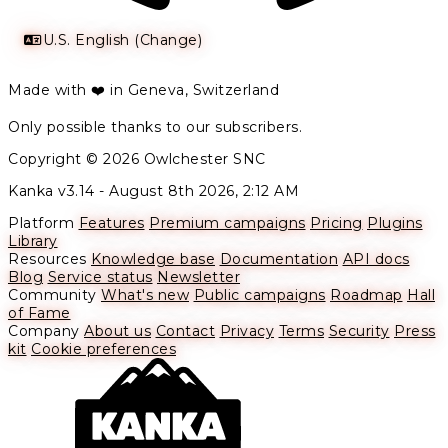
U.S. English (Change)
Made with ❤️ in Geneva, Switzerland
Only possible thanks to our subscribers.
Copyright © 2026 Owlchester SNC
Kanka v3.14 -
August 8th 2026, 2:12 AM
Platform
Features
Premium campaigns
Pricing
Plugins
Library
Resources
Knowledge base
Documentation
API docs
Blog
Service status
Newsletter
Community
What's new
Public campaigns
Roadmap
Hall
of Fame
Company
About us
Contact
Privacy
Terms
Security
Press
kit
Cookie preferences