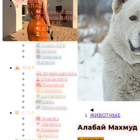
Главная
ЗАКЛАДКИ
Сюжет Игры
Нужны В Игре
H.A.R.M.
ЮНИТИ
Клан
"Катакури"
Союз ССР
Штази
Мирные
Жители
МИР
Organizations
Characters
Бизнесы
Families
Locations
Maps
Животные
ИГРА
ЖИВОТНЫЕ
Quests
Objects
Алабай Махмуд
Навыки
Дайсы
🐾 питомец