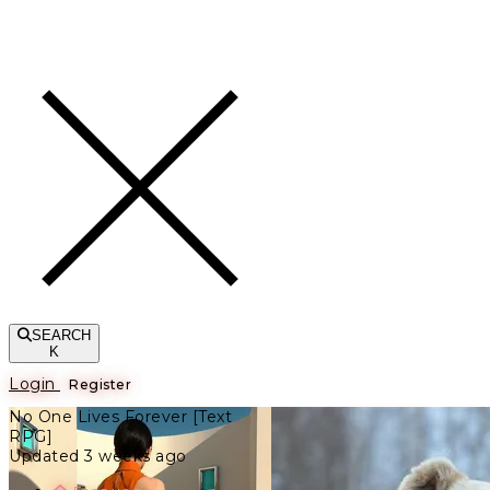
Toggle navigation
SEARCH
K
Login
Register
No One Lives Forever [Text
RPG]
Updated 3 weeks ago