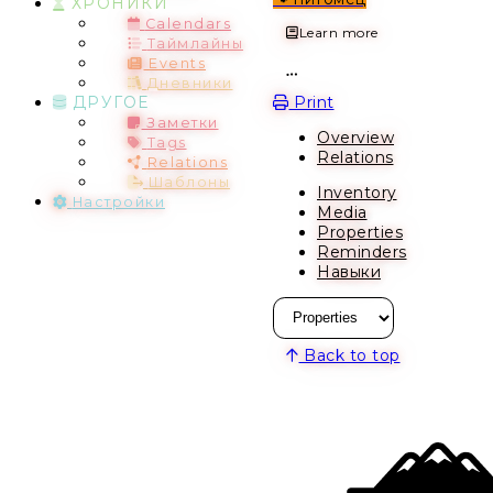
ХРОНИКИ
Calendars
Learn more
Таймлайны
Events
Дневники
Open action menu
Print
ДРУГОЕ
Заметки
Overview
Tags
Relations
Relations
Шаблоны
Inventory
Настройки
Media
Properties
Reminders
Навыки
Back to top