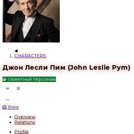
CHARACTERS
Джон Лесли Пим (John Leslie Pym)
🧩 сюжетный персонаж
Open action menu
Print
Overview
Relations
Profile