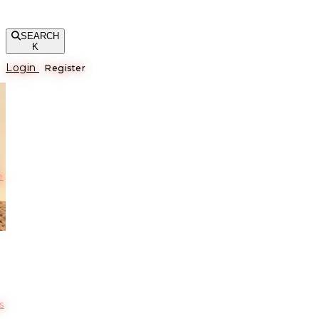
SEARCH
K
Login
Register
е
s