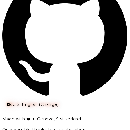
U.S. English (Change)
Made with ❤️ in Geneva, Switzerland
Only possible thanks to our subscribers.