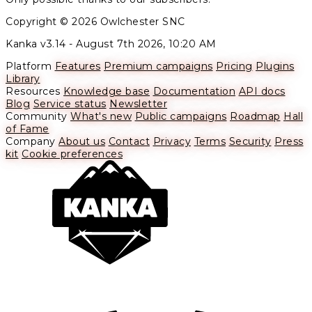
Copyright © 2026 Owlchester SNC
Kanka v3.14 -
August 7th 2026, 10:20 AM
Platform
Features
Premium campaigns
Pricing
Plugins
Library
Resources
Knowledge base
Documentation
API docs
Blog
Service status
Newsletter
Community
What's new
Public campaigns
Roadmap
Hall
of Fame
Company
About us
Contact
Privacy
Terms
Security
Press
kit
Cookie preferences