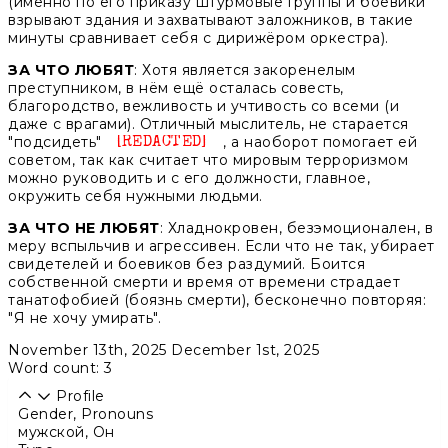
(именно по его приказу штурмовые группы и боевики
взрывают здания и захватывают заложников, в такие
минуты сравнивает себя с дирижёром оркестра).
ЗА ЧТО ЛЮБЯТ
: Хотя является закоренелым
преступником, в нём ещё осталась совесть,
благородство, вежливость и учтивость со всеми (и
даже с врагами). Отличный мыслитель, не старается
"подсидеть"
, а наоборот помогает ей
Unknown
советом, так как считает что мировым терроризмом
можно руководить и с его должности, главное,
окружить себя нужными людьми.
ЗА ЧТО НЕ ЛЮБЯТ
: Хладнокровен, безэмоционален, в
меру вспыльчив и агрессивен. Если что не так, убирает
свидетелей и боевиков без раздумий. Боится
собственной смерти и время от времени страдает
танатофобией (боязнь смерти), бесконечно повторяя:
"Я не хочу умирать".
November 13th, 2025
December 1st, 2025
Word count: 3
Profile
Gender, Pronouns
мужской
,
Он