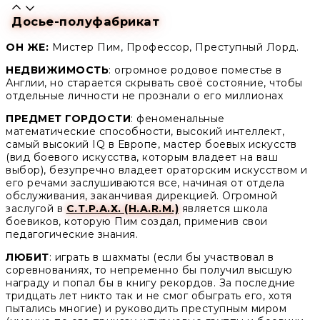
Досье-полуфабрикат
ОН ЖЕ:
Мистер Пим, Профессор, Преступный Лорд.
НЕДВИЖИМОСТЬ
: огромное родовое поместье в
Англии, но старается скрывать своё состояние, чтобы
отдельные личности не прознали о его миллионах
ПРЕДМЕТ ГОРДОСТИ
: феноменальные
математические способности, высокий интеллект,
самый высокий IQ в Европе, мастер боевых искусств
(вид боевого искусства, которым владеет на ваш
выбор), безупречно владеет ораторским искусством и
его речами заслушиваются все, начиная от отдела
обслуживания, заканчивая дирекцией. Огромной
заслугой в
С.Т.Р.А.Х. (H.A.R.M.)
является школа
боевиков, которую Пим создал, применив свои
педагогические знания.
ЛЮБИТ
: играть в шахматы (если бы участвовал в
соревнованиях, то непременно бы получил высшую
награду и попал бы в книгу рекордов. За последние
тридцать лет никто так и не смог обыграть его, хотя
пытались многие) и руководить преступным миром