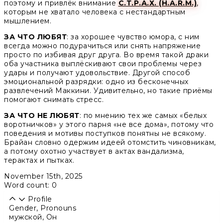
поэтому и привлёк внимание
С.Т.Р.А.Х. (H.A.R.M.)
,
которым не хватало человека с нестандартным
мышлением.
ЗА ЧТО ЛЮБЯТ
: за хорошее чувство юмора, с ним
всегда можно подурачиться или снять напряжение
просто по избивая друг друга. Во время такой драки
оба участника выплёскивают свои проблемы через
удары и получают удовольствие. Другой способ
эмоциональной разрядки: одно из бесконечных
развлечений Маккини. Удивительно, но такие приёмы
помогают снимать стресс.
ЗА ЧТО НЕ ЛЮБЯТ
: по мнению тех же самых «белых
воротничков» у этого парня «не все дома», потому что
поведения и мотивы поступков понятны не всякому.
Брайан словно одержим идеей отомстить чиновникам,
а потому охотно участвует в актах вандализма,
терактах и пытках.
November 15th, 2025
Word count: 0
Profile
Gender, Pronouns
мужской
,
Он