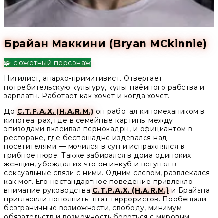
Брайан Маккини (Bryan MCkinnie)
🧩 сюжетный персонаж
Нигилист, анархо-примитивист. Отвергает
потребительскую культуру, культ наёмного рабства и
зарплаты. Работает как хочет и когда хочет.
До
С.Т.Р.А.Х. (H.A.R.M.)
он работал киномехаником в
кинотеатрах, где в семейные картины между
эпизодами вклеивал порнокадры, и официантом в
ресторане, где беспощадно издевался над
посетителями — мочился в суп и испражнялся в
грибное пюре. Также забирался в дома одиноких
женщин, убеждал их что он инкуб и вступал в
сексуальные связи с ними. Одним словом, развлекался
как мог. Его нестандартное поведение привлекло
внимание руководства
С.Т.Р.А.Х. (H.A.R.M.)
и Брайана
пригласили пополнить штат террористов. Пообещали
безграничные возможности, свободу, минимум
обязательств и возможность бороться с мировым