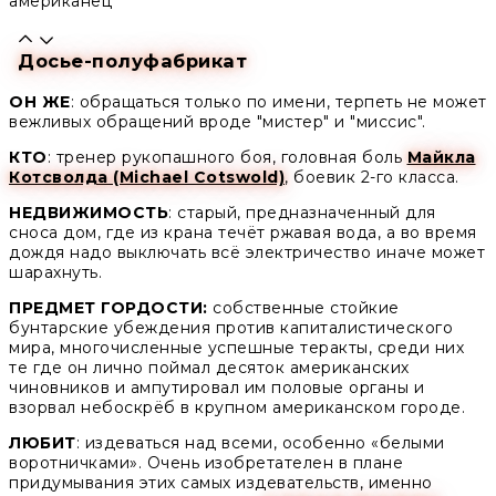
американец
Досье-полуфабрикат
ОН ЖЕ
: обращаться только по имени, терпеть не может
вежливых обращений вроде "мистер" и "миссис".
КТО
: тренер рукопашного боя, головная боль
Майкла
Котсволда (Michael Cotswold)
, боевик 2-го класса.
НЕДВИЖИМОСТЬ
: старый, предназначенный для
сноса дом, где из крана течёт ржавая вода, а во время
дождя надо выключать всё электричество иначе может
шарахнуть.
ПРЕДМЕТ ГОРДОСТИ:
собственные стойкие
бунтарские убеждения против капиталистического
мира, многочисленные успешные теракты, среди них
те где он лично поймал десяток американских
чиновников и ампутировал им половые органы и
взорвал небоскрёб в крупном американском городе.
ЛЮБИТ
: издеваться над всеми, особенно «белыми
воротничками». Очень изобретателен в плане
придумывания этих самых издевательств, именно