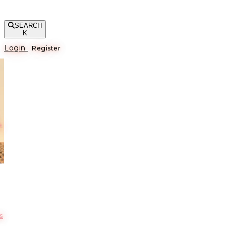
SEARCH
K
Login
Register
е
s