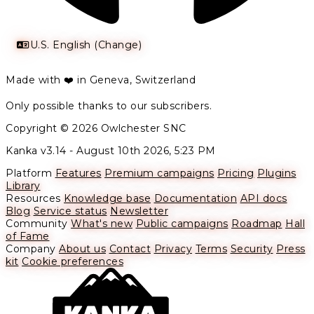
U.S. English (Change)
Made with ❤️ in Geneva, Switzerland
Only possible thanks to our subscribers.
Copyright © 2026 Owlchester SNC
Kanka v3.14 -
August 10th 2026, 5:23 PM
Platform
Features
Premium campaigns
Pricing
Plugins
Library
Resources
Knowledge base
Documentation
API docs
Blog
Service status
Newsletter
Community
What's new
Public campaigns
Roadmap
Hall
of Fame
Company
About us
Contact
Privacy
Terms
Security
Press
kit
Cookie preferences