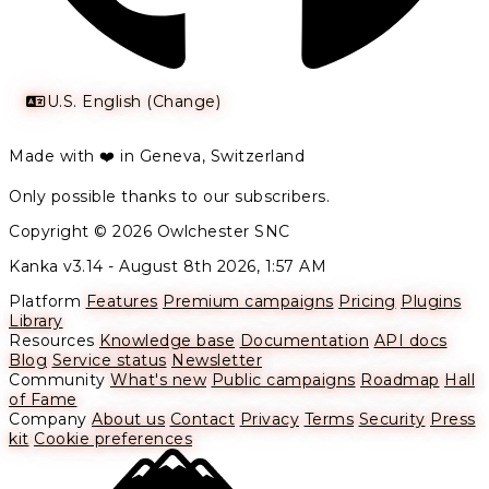
U.S. English (Change)
Made with ❤️ in Geneva, Switzerland
Only possible thanks to our subscribers.
Copyright © 2026 Owlchester SNC
Kanka v3.14 -
August 8th 2026, 1:57 AM
Platform
Features
Premium campaigns
Pricing
Plugins
Library
Resources
Knowledge base
Documentation
API docs
Blog
Service status
Newsletter
Community
What's new
Public campaigns
Roadmap
Hall
of Fame
Company
About us
Contact
Privacy
Terms
Security
Press
kit
Cookie preferences