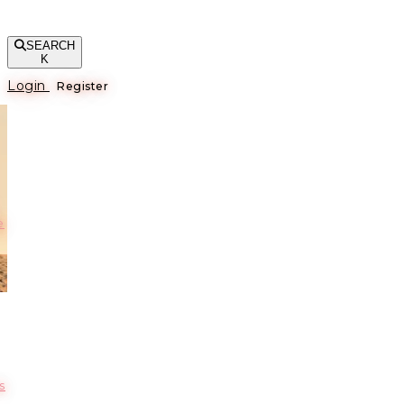
SEARCH
K
Login
Register
е
s