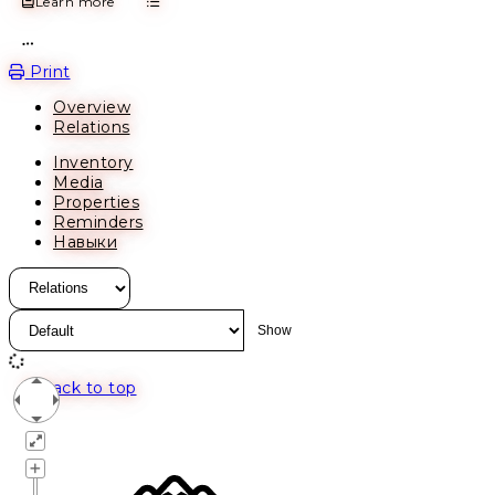
Learn more
Open action menu
Print
Overview
Relations
Inventory
Media
Properties
Reminders
Навыки
Back to top