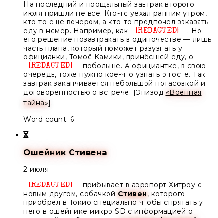
На последний и прощальный завтрак второго
июля пришли не все. Кто-то уехал ранним утром,
кто-то ещё вечером, а кто-то предпочёл заказать
еду в номер. Например, как
. Но
Unknow
его решение позавтракать в одиночестве — лишь
часть плана, который поможет разузнать у
официанки,
Томоё Камики,
принёсшей еду, о
побольше. А официантке, в свою
Unknown
очередь, тоже нужно кое-что узнать о госте. Так
завтрак заканчивается небольшой потасовкой и
договорённостью о встрече. [Эпизод
«Военная
тайна»
].
Word count: 6
Ошейник Стивена
2 июля
прибывает в аэропорт Хитроу с
Unknown
новым другом, собачкой
Стивен
, которого
приобрёл в Токио специально чтобы спрятать у
него в ошейнике микро SD с информацией о