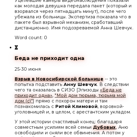
Уцелевшие камеры видеонаблюдения показали
как молодая девушка передала пакет (который и
взорвался через пятнадцать минут), после чего
убежала из больницы. Экспертиза показала что в
пакете был взрывной механизм, сработавший
дистанционно. Имя подозреваемой Анна Шевчук.
Word count: 0
Беда не приходит одна
25-30 июня
Взрыв в Новосибирской больнице
-- это
попытка подставить
Анну Шевчук
. В следствии
чего та оказалась в СИЗО [Эпизоды
«Беда не
приходит одна»
,
"Мой дом тюрьма, тюрьма мой
дом (с)"
] прямо с похорон матери и там
познакомилась с
Ритой Климовой
, воровкой-
уголовницей и, в целом, с арестантским укладом.
У этой истории счастливый конец: благодаря
совместным усилиям всей семьи
Дубовых
, Аню
освободили и сняли все обвинения. А потом у