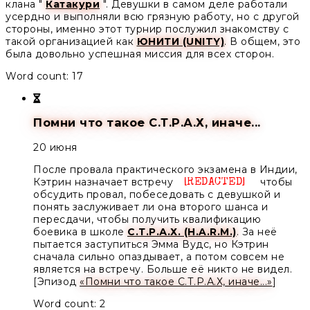
клана "
Катакури
". Девушки в самом деле работали
усердно и выполняли всю грязную работу, но с другой
стороны, именно этот турнир послужил знакомству с
такой организацией как
ЮНИТИ (UNITY)
. В общем, это
была довольно успешная миссия для всех сторон.
Word count: 17
Помни что такое С.Т.Р.А.Х, иначе...
20 июня
После провала практического экзамена в Индии,
Кэтрин назначает встречу
чтобы
Unknown
обсудить провал, побеседовать с девушкой и
понять заслуживает ли она второго шанса и
пересдачи, чтобы получить квалификацию
боевика в школе
С.Т.Р.А.Х. (H.A.R.M.)
. За неё
пытается заступиться Эмма Вудс, но Кэтрин
сначала сильно опаздывает, а потом совсем не
является на встречу. Больше её никто не видел.
[Эпизод
«Помни что такое С.Т.Р.А.Х, иначе...»
]
Word count: 2