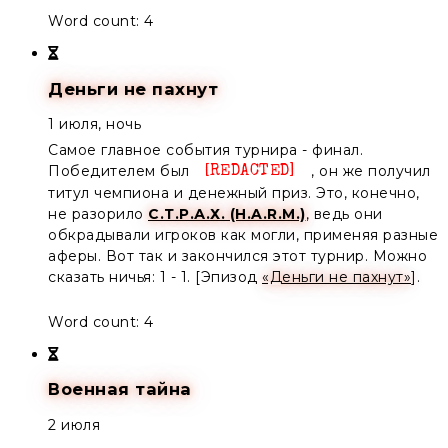
Word count: 4
Деньги не пахнут
1 июля, ночь
Самое главное события турнира - финал.
Победителем был
, он же получил
Unknown
титул чемпиона и денежный приз. Это, конечно,
не разорило
С.Т.Р.А.Х. (H.A.R.M.)
, ведь они
обкрадывали игроков как могли, применяя разные
аферы. Вот так и закончился этот турнир. Можно
сказать ничья: 1 - 1. [Эпизод
«Деньги не пахнут»
].
Word count: 4
Военная тайна
2 июля