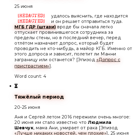
25 июня
удалось выяснить, где находится
Unknown
и он решает отправиться туда.
Unknown
МГБ ГДР (штази)
вроде бы сначала легко
отпускает провинившегося сотрудника за
пределы стены, но в последний вечер, перед
отлётом назначает допрос, который будет
проводить не кто-нибудь, а
майор КГБ
. Именно от
этого допроса и зависит, полетит ли
Манни
заграницу или останется? [Эпизод
«Допрос с
пристрастием»
].
Word count: 4
Тяжёлый период
20-25 июня
Аня и Сергей летом 2016 пережили очень многое:
20 июня им стало известно что
Людмила
Шевчук
, мама Ани, умирает от рака [Эпизод
«Лучше никаких новостей, чем плохие»
], 25 июня