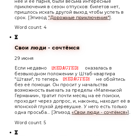
неё и её парня, были весьма интересные
приключения в сезон отпусков: билетов нет,
пришлось искать другой выход чтобы успеть в
срок. [Эпизод
"Дорожные приключения"
].
Word count: 4
Свои люди - сочтёмся
29 июня
Если недавно
оказалась в
Unknown
безвыходном положении у
Штаб-квартира
"Штази"
, то теперь
не обойтись
Unknown
без её помощи. Он просит у начальства
возможность выехать за пределы «Маленькой
Германии», тратит почти месяц на её поиски,
проходит через допрос, и, наконец, находит её в
японской глухой деревушке. У него есть только
одна просьба... [Эпизод
«Свои люди - сочтёмся»
].
Word count: 5