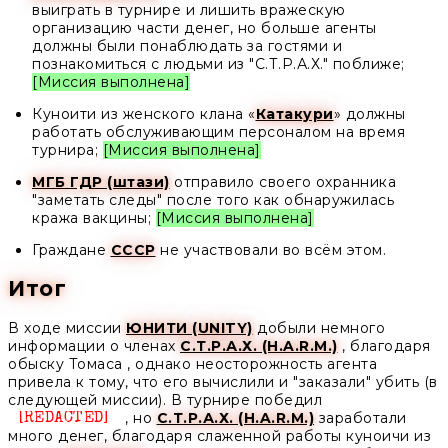
выиграть в турнире и лишить вражескую
организацию части денег, но больше агенты
должны были понаблюдать за гостями и
познакомиться с людьми из "С.Т.Р.А.Х." поближе;
[Миссия выполнена]
Куноити из женского клана «
Катакури
» должны
работать обслуживающим персоналом на время
турнира;
[Миссия выполнена]
МГБ ГДР (штази)
отправило своего охранника
"заметать следы" после того как обнаружилась
кража вакцины;
[Миссия выполнена]
Граждане
СССР
не участвовали во всём этом.
Итог
В ходе миссии
ЮНИТИ (UNITY)
добыли немного
информации о членах
С.Т.Р.А.Х. (H.A.R.M.)
, благодаря
обыску Томаса , однако неосторожность агента
привела к тому, что его вычислили и "заказали" убить (в
следующей миссии). В турнире победил
, но
С.Т.Р.А.Х. (H.A.R.M.)
заработали
Unknown
много денег, благодаря слаженной работы куноичи из