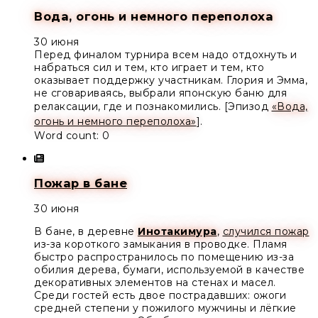
Вода, огонь и немного переполоха
30 июня
Перед финалом турнира всем надо отдохнуть и
набраться сил и тем, кто играет и тем, кто
оказывает поддержку участникам.
Глория
и
Эмма
,
не сговариваясь, выбрали японскую баню для
релаксации, где и познакомились. [Эпизод
«Вода,
огонь и немного переполоха»
].
Word count: 0
Пожар в бане
30 июня
В бане, в деревне
Инотакимура
,
случился пожар
из-за короткого замыкания в проводке. Пламя
быстро распространилось по помещению из-за
обилия дерева, бумаги, используемой в качестве
декоративных элементов на стенах и масел.
Среди гостей есть двое пострадавших: ожоги
средней степени у пожилого мужчины и лёгкие