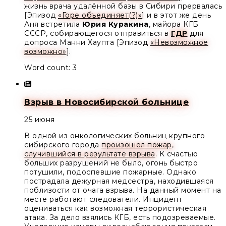
жизнь врача удалённой базы в Сибири прервалась
[Эпизод
«Горе объединяет(?)»
] и в этот же день
Аня встретила
Юрия Куракина
, майора КГБ
СССР, собирающегося отправиться в
ГДР
для
допроса Манни Хаупта [Эпизод
«Невозможное
возможно»
].
Word count: 3
Взрыв в Новосибирской больнице
25 июня
В одной из онкологических больниц крупного
сибирского города
произошёл пожар,
случившийся в результате взрыва
. К счастью
больших разрушений не было, огонь быстро
потушили, подоспевшие пожарные. Однако
пострадала дежурная медсестра, находившаяся
поблизости от очага взрыва. На данный момент на
месте работают следователи. Инцидент
оцениваться как возможная террористическая
атака. За дело взялись КГБ, есть подозреваемые.