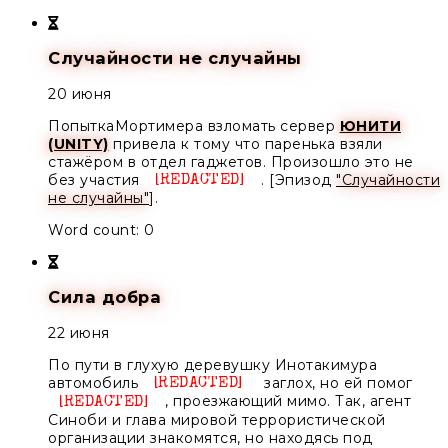
Случайности не случайны
20 июня
ПопыткаМортимера взломать сервер
ЮНИТИ
(UNITY)
привела к тому что паренька взяли
стажёром в отдел гаджетов. Произошло это не
без участия
. [Эпизод
"Случайности
Unknown
не случайны"
].
Word count: 0
Сила добра
22 июня
По пути в глухую деревушку Инотакимура
автомобиль
заглох, но ей помог
Unknown
, проезжающий мимо. Так,
агент
Unknown
Синоби
и глава мировой террористической
организации знакомятся, но находясь под