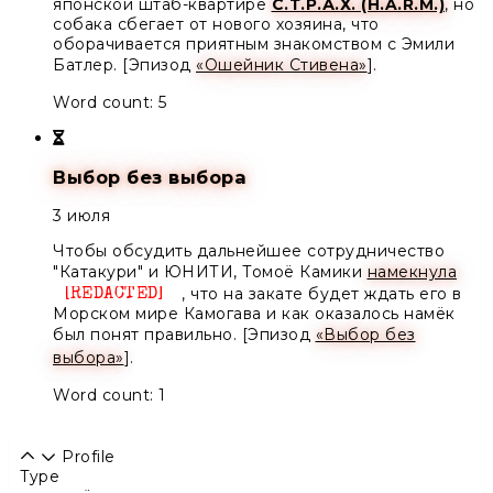
японской штаб-квартире
С.Т.Р.А.Х. (H.A.R.M.)
, но
собака сбегает от нового хозяина, что
оборачивается приятным знакомством с
Эмили
Батлер
. [Эпизод
«Ошейник Стивена»
].
Word count: 5
Выбор без выбора
3 июля
Чтобы обсудить дальнейшее сотрудничество
"Катакури" и ЮНИТИ,
Томоё Камики
намекнула
, что на закате будет ждать его в
Unknown
Морском мире Камогава и как оказалось намёк
был понят правильно. [Эпизод
«Выбор без
выбора»
].
Word count: 1
Profile
Type