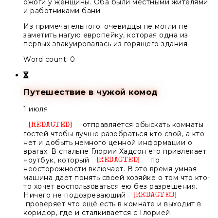
ожоги у женщины. Оба были местными жителями
и работниками бани.
Из примечательного: очевидцы не могли не
заметить нагую европейку, которая одна из
первых эвакуировалась из горящего здания.
Word count: 0
Путешествие в чужой комод
1 июля
отправляется обыскать комнаты
Unknown
гостей чтобы лучше разобраться кто свой, а кто
нет и добыть немного ценной информации о
врагах. В спальне
Глории Хадсон
его привлекает
ноутбук, который
по
Unknown
неосторожности включает. В это время умная
машина даёт понять своей хозяйке о том что кто-
то хочет воспользоваться ею без разрешения.
Ничего не подозревающий
Unknow
проверяет что ещё есть в комнате и выходит в
коридор, где и сталкивается с
Глорией
.