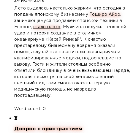
24 июня 2016
Лето выдалось настолько жарким, что сегодня в
полдень японскому бизнесмену
Тоширо Айро
,
занимающемуся продажей японской техники в
Европе,
стало плохо
. Мужчина получил тепловой
удар и потерял создание в столичном
океанариуме «Касай Ринкай". К счастью
престарелому бизнесмену вовремя оказали
помощь случайные посетители океанариума и
квалифицированные медики, подоспевшие по
вызову. Гости и жители столицы особенно
отметили блондинку в очень вызывающем наряде,
которая несмотря на свой легкомысленный
внешний вид таки смогла оказать первую
медицинскую помощь, не навредив
пострадавшему.
Word count: 0
Допрос с пристрастием