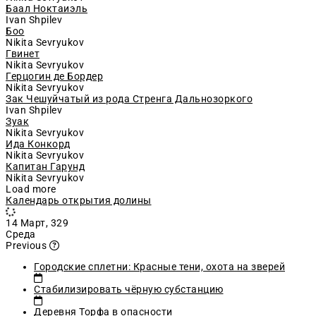
Баал Ноктаиэль
Ivan Shpilev
Боо
Nikita Sevryukov
Гвинет
Nikita Sevryukov
Герцогин де Бордер
Nikita Sevryukov
Зак Чешуйчатый из рода Стренга Дальнозоркого
Ivan Shpilev
Зуак
Nikita Sevryukov
Ида Конкорд
Nikita Sevryukov
Капитан Гарунд
Nikita Sevryukov
Load more
Календарь открытия долины
14 Март, 329
Среда
Why are these reminders being shown?
Previous
Городские сплетни: Красные тени, охота на зверей
Стабилизировать чёрную субстанцию
Деревня Торфа в опасности