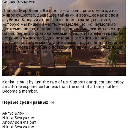
Башня Вечности
Привет. Мир Башни Вечности — это не просто место, это
живое существо, дышащее тайнами и зовущее нас в свои
глубины. Каждый этаж — это новая страница в книге,
которую мы пишем вместе. Мы медленно, но неумолимо
движемся вверх, шаг за шагом, раскрывая секреты, которые
Башня бережно хранила веками. Каждый артефакт, каждая
встреча, каждая победа и потеря — это часть нашей
истории, которую мы оставим здесь, когда наконец выйдем
на свет, оставив Башню позади. Эта вики — наш след, наша
память, наш вклад в вечность.
Добро пожаловать.
Kanka is built by just the two of us. Support our quest and enjoy
an ad-free experience for less than the cost of a fancy coffee.
Become a member.
Первые среди равных
и
Ангус Блэк
Nikita Sevryukov
Аполлион Фа'рат
Nikita Sevryukov