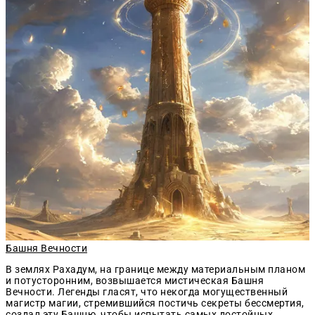
Башня Вечности
В землях
Рахадум
, на границе между
материальным планом
и
потусторонним
, возвышается мистическая Башня
Вечности. Легенды гласят, что некогда могущественный
магистр магии, стремившийся постичь секреты бессмертия,
создал эту Башню, чтобы испытать самых достойных