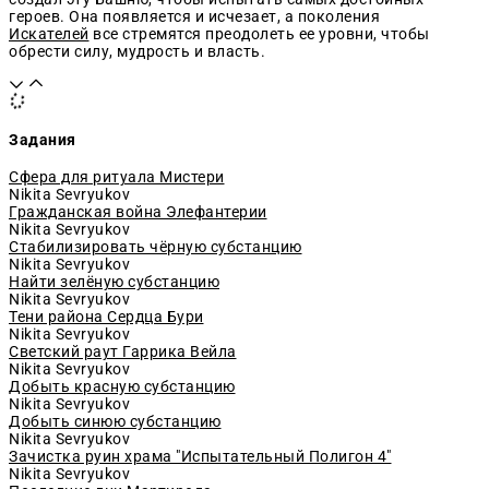
героев. Она появляется и исчезает, а поколения
Искателей
все стремятся преодолеть ее уровни, чтобы
обрести силу, мудрость и власть.
Click to toggle
Задания
Сфера для ритуала Мистери
Nikita Sevryukov
Гражданская война Элефантерии
Nikita Sevryukov
Стабилизировать чёрную субстанцию
Nikita Sevryukov
Найти зелёную субстанцию
Nikita Sevryukov
Тени района Сердца Бури
Nikita Sevryukov
Светский раут Гаррика Вейла
Nikita Sevryukov
Добыть красную субстанцию
Nikita Sevryukov
Добыть синюю субстанцию
Nikita Sevryukov
Зачистка руин храма "Испытательный Полигон 4"
Nikita Sevryukov