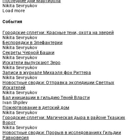
Последние дни Мартирола
Nikita Sevryukov
Load more
События
Городские сплетни: Красные тени, охота на зверей
Nikita Sevryukov
Беспорядки в Элефантерии
Nikita Sevryukov
Секреты Черной Башни
Nikita Sevryukov
Искатели выпускают Зеро
Nikita Sevryukov
Записи в журнале Михаэля фон Риттера
Nikita Sevryukov
Новостные сводки: Отправка экспедиции Светлых
Искателей
Nikita Sevryukov
Бал инициации в гильдию Теней Власти
Ivan Shpilev
Пожертвование в детский дом
Nikita Sevryukov
Городские сплетни: Магическая дыра в районе Ткацких
Ворот
Nikita Sevryukov
Новостные сводки: Прорыв в исследованиях Гильдии
Равновесия