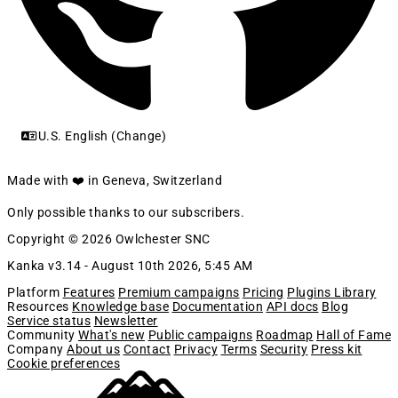
U.S. English (Change)
Made with ❤️ in Geneva, Switzerland
Only possible thanks to our subscribers.
Copyright © 2026 Owlchester SNC
Kanka v3.14 -
August 10th 2026, 5:45 AM
Platform
Features
Premium campaigns
Pricing
Plugins Library
Resources
Knowledge base
Documentation
API docs
Blog
Service status
Newsletter
Community
What's new
Public campaigns
Roadmap
Hall of Fame
Company
About us
Contact
Privacy
Terms
Security
Press kit
Cookie preferences