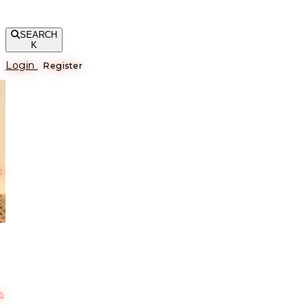
SEARCH
K
Login
Register
е
s