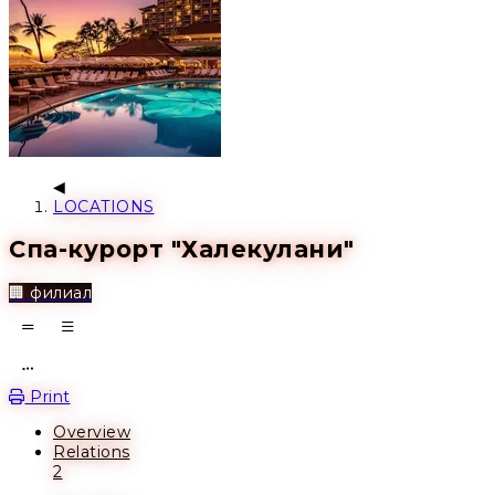
LOCATIONS
Спа-курорт "Халекулани"
🏢 филиал
Open action menu
Print
Overview
Relations
2