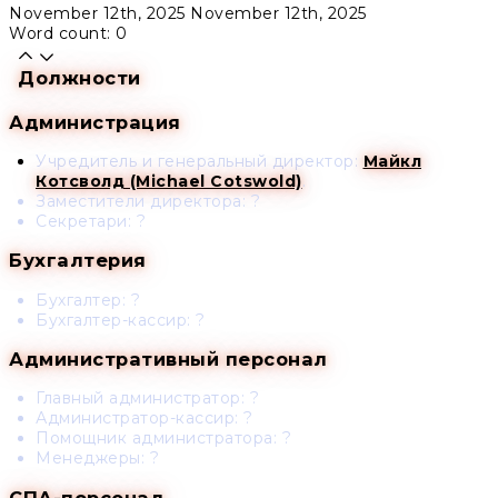
November 12th, 2025
November 12th, 2025
Word count: 0
Должности
Администрация
Учредитель и генеральный директор:
Майкл
Котсволд (Michael Cotswold)
.
Заместители директора: ?
Секретари: ?
Бухгалтерия
Бухгалтер: ?
Бухгалтер-кассир: ?
Административный персонал
Главный администратор: ?
Администратор-кассир: ?
Помощник администратора: ?
Менеджеры: ?
СПА-персонал