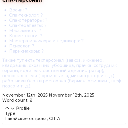
Врачи: ?
Спа-технолог
: ?
Спа-операторы
: ?
Спа-терапевты
: ?
Массажисты
: ?
Косметологи
: ?
Мастера маникюра и педикюра
: ?
Психолог
: ?
Парикмахеры
: ?
Также тут есть техперсонал (завхоз, инженер,
кладовщик, охранник, уборщица, прачка, сотрудник
охраны, водитель, системный администратор),
персонал отеля (горничные, администратор и т. д.),
работники бара и ресторана (бармен, официант, шеф-
повар и т. д.).
November 12th, 2025
November 12th, 2025
Word count: 8
Profile
Type
Гавайские острова, США