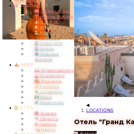
Главная
ЗАКЛАДКИ
Сюжет Игры
Нужны В Игре
H.A.R.M.
ЮНИТИ
Клан
"Катакури"
Союз ССР
Штази
Мирные
Жители
МИР
Organizations
Characters
Бизнесы
Families
Locations
Maps
Животные
ИГРА
LOCATIONS
Quests
Objects
Отель "Гранд К
Навыки
Дайсы
🏢 филиал