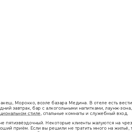
акеш, Морокко, возле базара Медина. В отеле есть вести
дний завтрак, бар с алкогольными напитками, лаунж-зона
циональном стиле
, спальные комнаты и служебный вход.
не пятизвёздочный. Некоторые клиенты жалуются на чрезм
ший приём. Если вы решили не тратить много на жильё, т