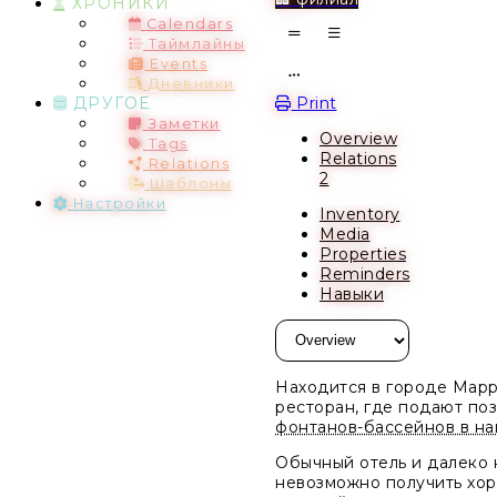
ХРОНИКИ
Calendars
Таймлайны
Events
Дневники
Open action menu
Print
ДРУГОЕ
Заметки
Overview
Tags
Relations
Relations
2
Шаблоны
Настройки
Inventory
Media
Properties
Reminders
Навыки
Находится в городе Марр
ресторан, где подают поз
фонтанов-бассейнов в на
Обычный отель и далеко 
невозможно получить хоро