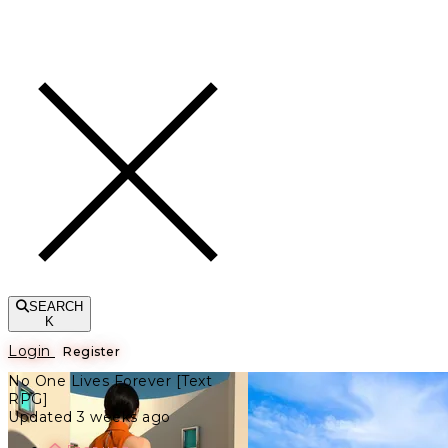
Toggle navigation
SEARCH
K
Login
Register
No One Lives Forever [Text
RPG]
Updated 3 weeks ago