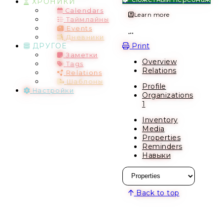
ХРОНИКИ
Calendars
Learn more
Таймлайны
Events
Дневники
Open action menu
Print
ДРУГОЕ
Заметки
Overview
Tags
Relations
Relations
Шаблоны
Profile
Настройки
Organizations
1
Inventory
Media
Properties
Reminders
Навыки
Back to top