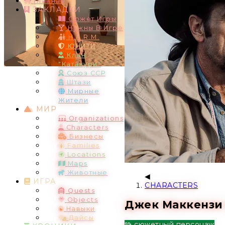
Главная
ЗАКЛАДКИ
Сюжет Игры
Нужны В Игре
H.A.R.M.
ЮНИТИ
Клан
"Катакури"
Союз ССР
Штази
Мирные
Жители
МИР
Organizations
Characters
Бизнесы
Families
Locations
Maps
Животные
ИГРА
CHARACTERS
Quests
Objects
Джек Маккензи 
Навыки
Дайсы
🧩 сюжетный персонаж