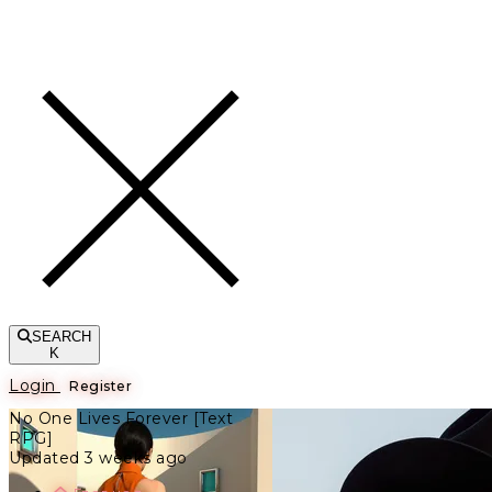
Toggle navigation
SEARCH
K
Login
Register
No One Lives Forever [Text
RPG]
Updated 3 weeks ago