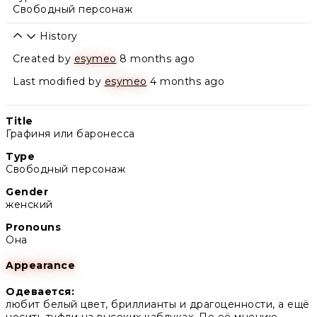
Свободный персонаж
History
Created by
esymeo
8 months ago
Last modified by
esymeo
4 months ago
Title
Графиня или баронесса
Type
Свободный персонаж
Gender
женский
Pronouns
Она
Appearance
Одевается:
любит белый цвет, бриллианты и драгоценности, а ещё
носить туфли на высоких каблуках. По её мнению,