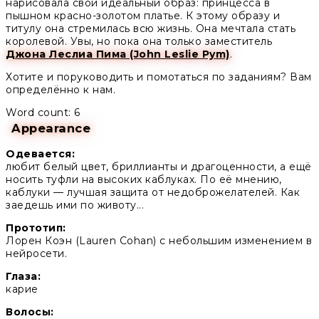
нарисовала свой идеальный образ: принцесса в
пышном красно-золотом платье. К этому образу и
титулу она стремилась всю жизнь. Она мечтала стать
королевой. Увы, но пока она только заместитель
Джона Леслиа Пима (John Leslie Pym)
.
Хотите и поруководить и помотаться по заданиям? Вам
определённо к нам.
Word count: 6
Appearance
Одевается:
любит белый цвет, бриллианты и драгоценности, а ещё
носить туфли на высоких каблуках. По её мнению,
каблуки — лучшая защита от недоброжелателей. Как
заедешь ими по животу...
Прототип:
Лорен Коэн (Lauren Cohan) с небольшим изменением в
нейросети.
Глаза:
карие
Волосы: