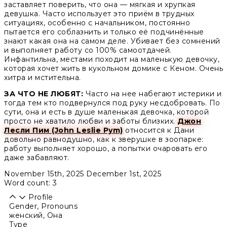
заставляет поверить, что она — мягкая и хрупкая
девушка. Часто использует это приём в трудных
ситуациях, особенно с начальником, постоянно
пытается его соблазнить и только её подчинённые
знают какая она на самом деле. Убивает без сомнений
и выполняет работу со 100% самоотдачей.
Инфантильна, местами походит на маленькую девочку,
которая хочет жить в кукольном домике с Кеном. Очень
хитра и мстительна.
ЗА ЧТО НЕ ЛЮБЯТ:
Часто на нее набегают истерики и
тогда тем кто подвернулся под руку несдобровать. По
сути, она и есть в душе маленькая девочка, которой
просто не хватило любви и заботы близких.
Джон
Лесли Пим (John Leslie Pym)
относится к Дани
довольно равнодушно, как к зверушке в зоопарке:
работу выполняет хорошо, а попытки очаровать его
даже забавляют.
November 15th, 2025
December 1st, 2025
Word count: 3
Profile
Gender, Pronouns
женский
,
Она
Type