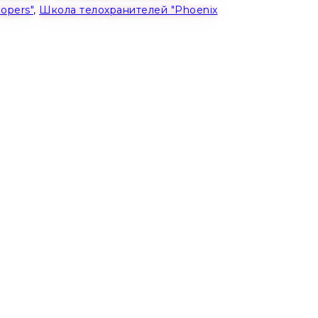
opers"
,
Школа телохранителей "Phoenix