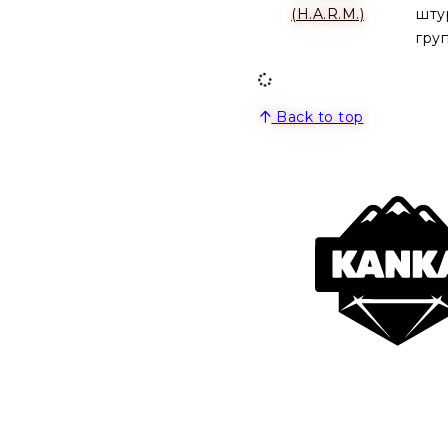
(H.A.R.M.)
шту
гру
Back to top