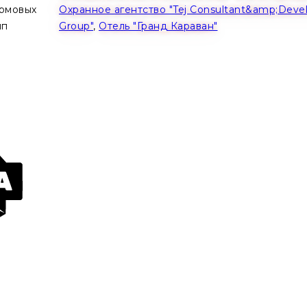
рмовых
Охранное агентство "Tej Consultant&amp;Devel
пп
Group"
,
Отель "Гранд Караван"