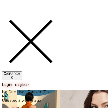
Toggle navigation
SEARCH
K
Login
Register
No One Lives Forever [Text
RPG]
Updated 3 weeks ago