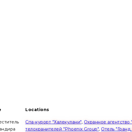
e
Locations
еститель
Спа-курорт "Халекулани"
,
Охранное агентство 
андира
телохранителей "Phoenix Group"
,
Отель "Гранд