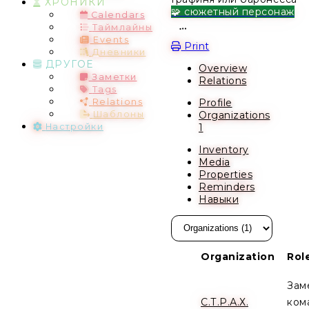
ХРОНИКИ
🧩 сюжетный персонаж
Calendars
Таймлайны
Open action menu
Events
Print
Дневники
ДРУГОЕ
Overview
Заметки
Relations
Tags
Profile
Relations
Organizations
Шаблоны
1
Настройки
Inventory
Media
Properties
Reminders
Навыки
Organization
Rol
Зам
С.Т.Р.А.Х.
ком