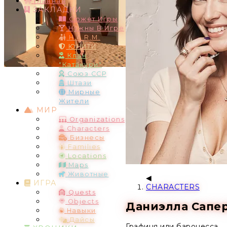
Главная
ЗАКЛАДКИ
Сюжет Игры
Нужны В Игре
H.A.R.M.
ЮНИТИ
Клан
"Катакури"
Союз ССР
Штази
Мирные
Жители
МИР
Organizations
Characters
Бизнесы
Families
Locations
Maps
Животные
ИГРА
CHARACTERS
Quests
Objects
Даниэлла Саперш
Навыки
Дайсы
Графиня или баронесса