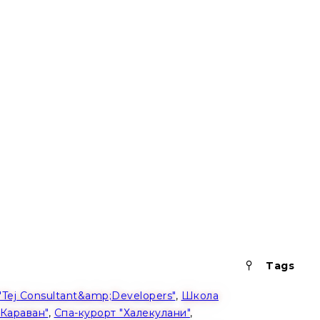
Pinned
Tags
"Tej Consultant&amp;Developers"
,
Школа
 Караван"
,
Спа-курорт "Халекулани"
,