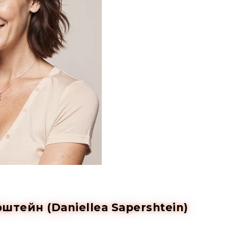
тейн (Daniellea Sapershtein)