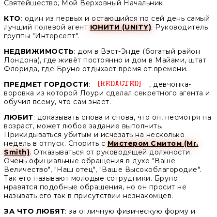
Святейшество, Мой Верховный Начальник.
КТО
: один из первых и остающийся по сей день самый
лучший полевой агент
ЮНИТИ (UNITY)
. Руководитель
группы "Интерсепт".
НЕДВИЖИМОСТЬ
: дом в Вэст-Энде (богатый район
Лондона), где живёт постоянно и дом в Майами, штат
Флорида, где Бруно отдыхает время от времени.
ПРЕДМЕТ ГОРДОСТИ
:
, девчонка-
Unknown
воровка из которой Лоури сделал секретного агента и
обучил всему, что сам знает.
ЛЮБИТ
: доказывать снова и снова, что он, несмотря на
возраст, может любое задание выполнить.
Прикидываться убитым и исчезать на несколько
недель в отпуск. Спорить с
Мистером Смитом (Mr.
Smith)
. Отказываться от руководящей должности.
Очень официальные обращения в духе "Ваше
Величество", "Наш отец", "Ваше Высокоблагородие".
Так его называют молодые сотрудники. Бруно
нравятся подобные обращения, но он просит не
называть его так в присутствии незнакомцев.
ЗА ЧТО ЛЮБЯТ
: за отличную физическую форму и