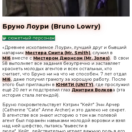
Бруно Лоури (Bruno Lowry)
🧩 сюжетный персонаж
«Древнее ископаемое Лоури», лучший друг и бывший
напарник
Мистера Смита (Mr. Smith)
, служил в
MI6
вместе с
Мистером Джонсом (Mr. Jones)
. В свои
58 выполняет все задания безупречно и заставляет
краснеть молодых агентов и всех остальных, кто
считает, что Бруно ни на что не способен. 7 лет отдал
MI6
, даже получил грамоту за хорошую работу. После
этого был приглашён в
ЮНИТИ (UNITY)
, где прослужил
ещё 20 лет и подстрелил глаз
Дмитрия Волков
а (эта
история стала легендой).
Бруно покровительствует Кэтрин "Кейт" Энн Арчер
(Catherine “Cate” Anne Archer) и это далеко не секрет.
В агентстве все знают историю о том как полевой
агент был поражён навыками молодой воровки и взял
над ней шефство, пытаясь "вывести в
люди". Кейт действительно играет важную роль в его