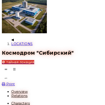
LOCATIONS
Космодром "Сибирский"
🚫 тайная локация
Open action menu
Print
Overview
Relations
Characters