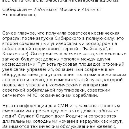
восток 18 км, а с юго-востока на северо-запад 36 км;
Сибирский
— 2 673 км от Москвы и 413 км от
Новосибирска;
Самое главное, что получила советская космическая
отрасль, после запуска Сибирского в полную силу, это
второй современный универсальный космодром на
собственной территории (первый - "Байконур", в
Казахстане). Он строился в расчете на то, что основные
запуски будут разделены пополам между двумя
космодромами. Тут есть пусковая площадка, огромный
узел связи управления, оснащенный современным
оборудованием для управления полетами космических
аппаратов и командно-измерительный пункт, который
позволяет управлять космическими аппаратами
советской орбитальной группировки, советским
сегментом МКС, космическими кораблями.
Но, эта информация для СМИ и начальства. Простым
смертным интересно другое: а что делают обычные
люди? Служат! Отдают долг Родине и согреваются
длительными холодными ночами в караулах как могут.
Занимаются техническим обслуживанием железяк,