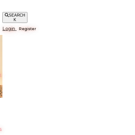
SEARCH
K
Login
Register
е
s