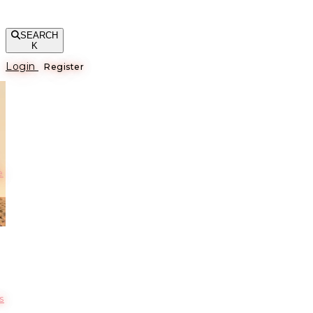
SEARCH
K
Login
Register
е
s