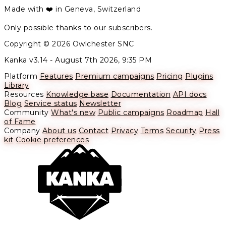
Made with ❤️ in Geneva, Switzerland
Only possible thanks to our subscribers.
Copyright © 2026 Owlchester SNC
Kanka v3.14 -
August 7th 2026, 9:35 PM
Platform
Features
Premium campaigns
Pricing
Plugins
Library
Resources
Knowledge base
Documentation
API docs
Blog
Service status
Newsletter
Community
What's new
Public campaigns
Roadmap
Hall
of Fame
Company
About us
Contact
Privacy
Terms
Security
Press
kit
Cookie preferences