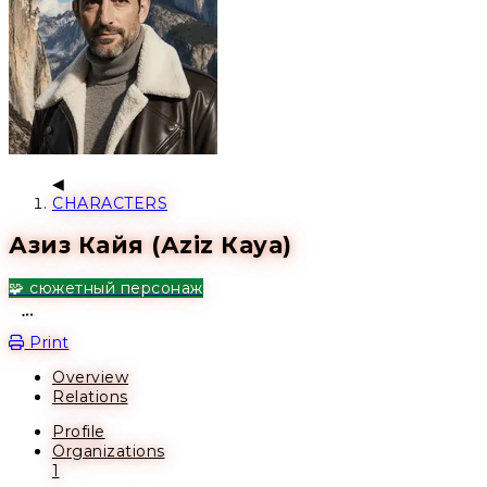
CHARACTERS
Азиз Кайя (Аziz Кaya)
🧩 сюжетный персонаж
Open action menu
Print
Overview
Relations
Profile
Organizations
1