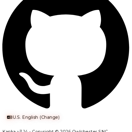
U.S. English (Change)
Kanka v3.14 - Copyright © 2026 Owlchester SNC