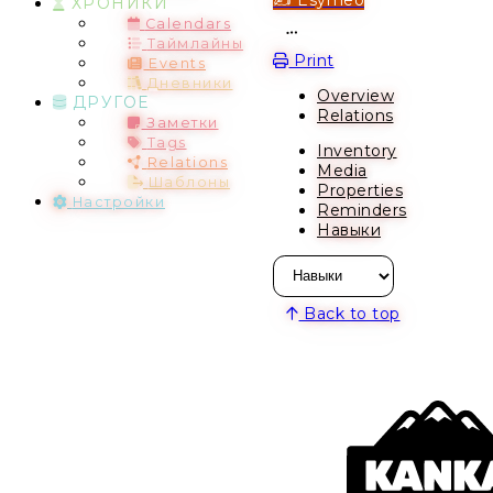
ХРОНИКИ
Calendars
Open action menu
Таймлайны
Print
Events
Дневники
Overview
ДРУГОЕ
Relations
Заметки
Tags
Inventory
Relations
Media
Шаблоны
Properties
Настройки
Reminders
Навыки
Back to top