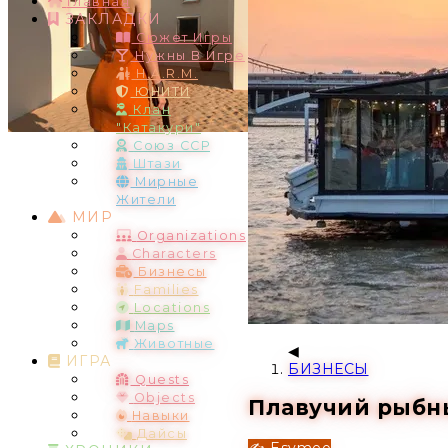
Главная
ЗАКЛАДКИ
Сюжет Игры
Нужны В Игре
H.A.R.M.
ЮНИТИ
Клан
"Катакури"
Союз ССР
Штази
Мирные
Жители
МИР
Organizations
Characters
Бизнесы
Families
Locations
Maps
Животные
ИГРА
БИЗНЕСЫ
Quests
Objects
Плавучий рыбны
Навыки
Дайсы
✍️ Esymeo