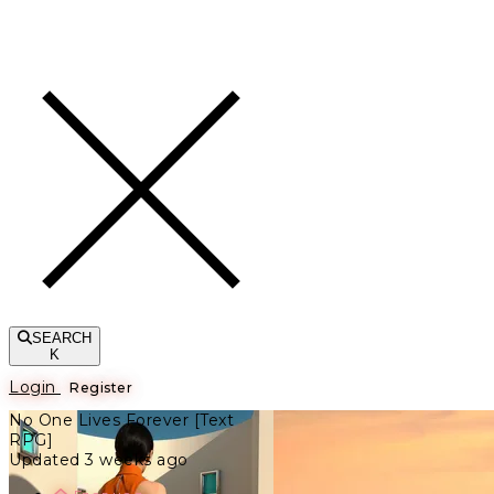
Toggle navigation
SEARCH
K
Login
Register
No One Lives Forever [Text
RPG]
Updated 3 weeks ago