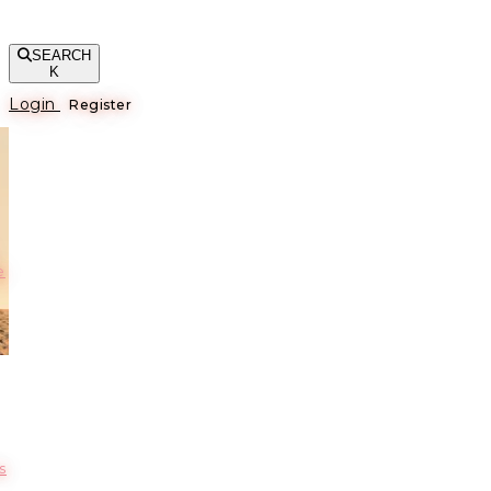
SEARCH
K
Login
Register
е
s