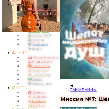
Главная
ЗАКЛАДКИ
Сюжет Игры
Нужны В Игре
H.A.R.M.
ЮНИТИ
Клан
"Катакури"
Союз ССР
Штази
Мирные
Жители
МИР
Organizations
Characters
Бизнесы
Families
Locations
Maps
Животные
ИГРА
ТАЙМЛАЙНЫ
Quests
Objects
Миссия №7: Шё
Навыки
Дайсы
▶️ активно
🛠️миссия