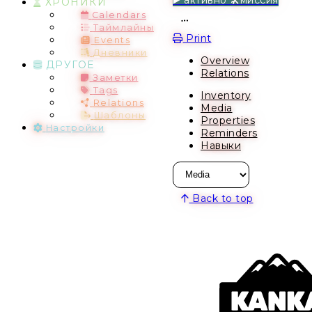
ХРОНИКИ
Calendars
Open action menu
Таймлайны
Print
Events
Дневники
Overview
ДРУГОЕ
Relations
Заметки
Tags
Inventory
Relations
Media
Шаблоны
Properties
Настройки
Reminders
Навыки
Back to top