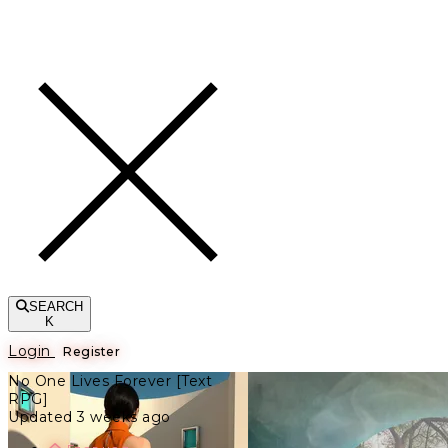
Toggle navigation
SEARCH
K
Login
Register
No One Lives Forever [Text
RPG]
Updated 3 weeks ago