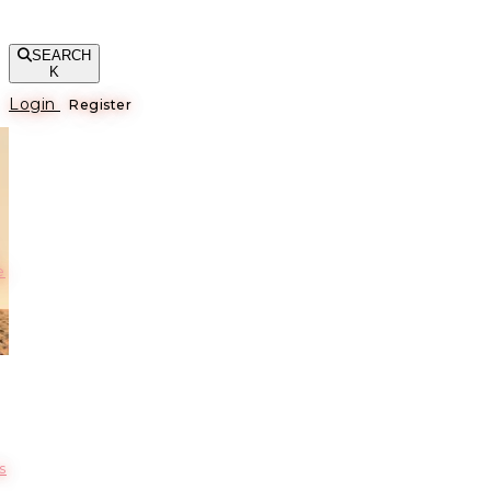
SEARCH
K
Login
Register
е
s