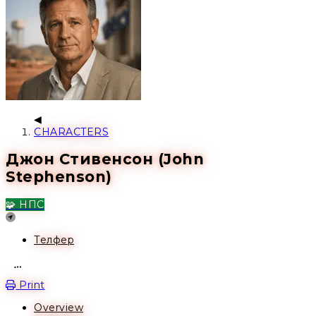
CHARACTERS
Джон Стивенсон (John
Stephenson)
🧩 НПС
Location
Телфер
Open action menu
Print
Overview