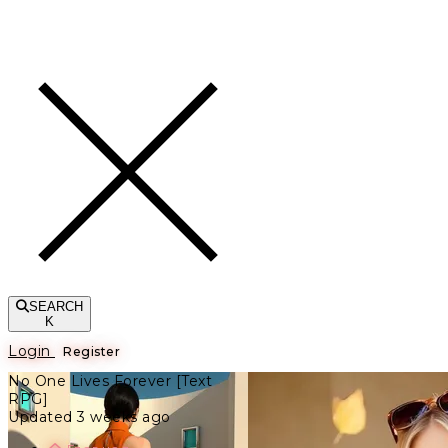
Toggle navigation
SEARCH
K
Login
Register
No One Lives Forever [Text
RPG]
Updated 3 weeks ago