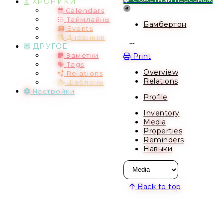
ХРОНИКИ
Location
Calendars
Таймлайны
Бамбертон
Events
Дневники
ДРУГОЕ
Open action menu
Print
Заметки
Tags
Overview
Relations
Relations
Шаблоны
Настройки
Profile
Inventory
Media
Properties
Reminders
Навыки
Back to top