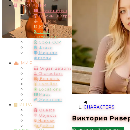
Главная
ЗАКЛАДКИ
Сюжет Игры
Нужны В Игре
H.A.R.M.
ЮНИТИ
Клан
"Катакури"
Союз ССР
Штази
Мирные
Жители
МИР
Organizations
Characters
Бизнесы
Families
Locations
Maps
Животные
ИГРА
CHARACTERS
Quests
Objects
Виктория Риверд
Навыки
Дайсы
🧩 сюжетный персонаж