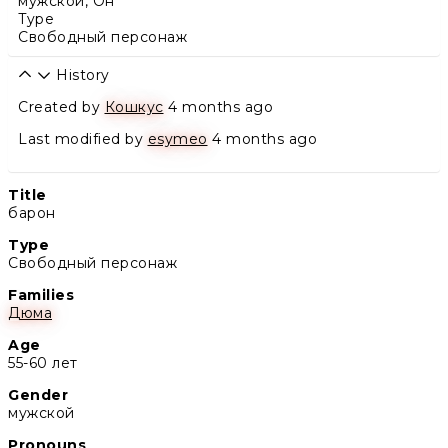
мужской
,
Он
Type
Свободный персонаж
History
Created by
Кошкус
4 months ago
Last modified by
esymeo
4 months ago
Title
барон
Type
Свободный персонаж
Families
Дюма
Age
55-60 лет
Gender
мужской
Pronouns