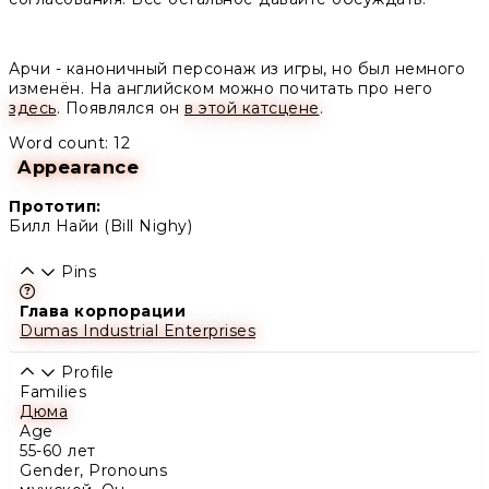
Арчи - каноничный персонаж из игры, но был немного
изменён. На английском можно почитать про него
зд
есь
. Появлялся он
в этой катсцене
.
Word count: 12
Appearance
Прототип:
Билл Найи (Bill Nighy)
Pins
Learn more about this feature in our documentation
Глава корпорации
Dumas Industrial Enterprises
Profile
Families
Дюма
Age
55-60 лет
Gender, Pronouns