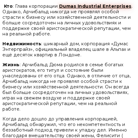
Кто
: Глава корпорации
Dumas Industrial Enterprises
.
Однако, Арчибальд никогда не проявлял особой
страсти к бизнесу или хозяйственной деятельности и
больше сосредоточен на личных удовольствиях и
поддержке своей аристократической репутации, чем
на реальной работе.
Недвижимость
: шикарный дом, корпорация «Думас
Энтерпрайз», официальный владелец шале в Альпах и
ещё десяток квартир в Лондоне.
Жизнь
: Арчибальд Дюма родился в семье богатых
аристократов, его титул и состояние были
унаследованы от его отца. Однако, в отличие от отца,
Арчибальд никогда не проявлял особой страсти к
бизнесу или хозяйственной деятельности. Он всегда
был больше сосредоточен на личных удовольствиях,
играх на свежем воздухе и поддержке своей
аристократической репутации, чем на реальной
работе.
Когда дело дошло до управления корпорацией,
Арчибальд обнаружил, что его некомпетентность и
беззаботный подход привели к упадку дел. Именно
благодаря вмешательству своей жены, Фелисити (