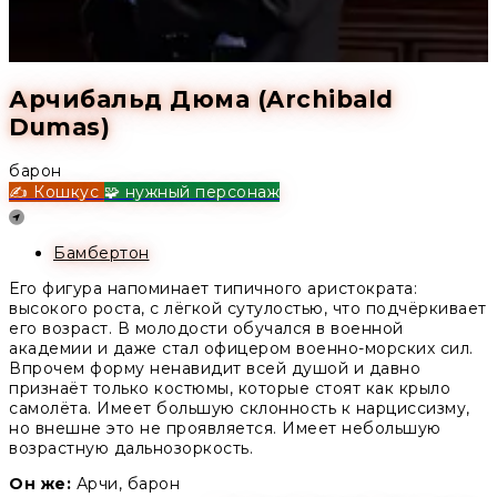
Арчибальд Дюма (Archibald
Dumas)
барон
✍️ Кошкус
🧩 нужный персонаж
Location
Бамбертон
Его фигура напоминает типичного аристократа:
высокого роста, с лёгкой сутулостью, что подчёркивает
его возраст. В молодости обучался в военной
академии и даже стал офицером военно-морских сил.
Впрочем форму ненавидит всей душой и давно
признаёт только костюмы, которые стоят как крыло
самолёта. Имеет большую склонность к нарциссизму,
но внешне это не проявляется. Имеет небольшую
возрастную дальнозоркость.
Он же:
Арчи, барон