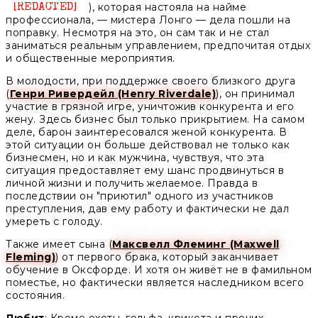
), которая настояла на найме
Unknown
профессионала, — мистера Лонго — дела пошли на
поправку. Несмотря на это, он сам так и не стал
заниматься реальным управлением, предпочитая отдых
и общественные мероприятия.
В молодости, при поддержке своего близкого друга
(
Генри Ривердейл (Henry Riverdale)
), он принимал
участие в грязной игре, уничтожив конкурента и его
жену. Здесь бизнес был только прикрытием. На самом
деле, барон заинтересовался женой конкурента. В
этой ситуации он больше действовал не только как
бизнесмен, но и как мужчина, чувствуя, что эта
ситуация предоставляет ему шанс продвинуться в
личной жизни и получить желаемое. Правда в
последствии он "приютил" одного из участников
преступления, дав ему работу и фактически не дал
умереть с голоду.
Также имеет сына (
Максвелл Флеминг (Maxwell
Fleming)
) от первого брака, который заканчивает
обучение в Оксфорде. И хотя он живёт не в фамильном
поместье, но фактически является наследником всего
состояния.