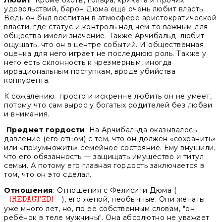
Любит
: Кроме охоты, гольфа, крикета и прочих
удовольствий, барон Дюма ещё очень любит власть.
Ведь он был воспитан в атмосфере аристократической
власти, где статус и контроль над чем-то важным для
общества имели значение. Также Арчибальд любит
ощущать, что он в центре событий. И общественная
оценка для него играет не последнюю роль. Также у
него есть склонность к чрезмерным, иногда
иррациональным поступкам, вроде убийства
конкурента.
К сожалению просто и искренне любить он не умеет,
потому что сам вырос у богатых родителей без любви
и внимания.
Предмет гордости
: На Арчибальда оказывалось
давление (его отцом) с тем, что он должен «сохранить»
или «приумножить» семейное состояние. Ему внушили,
что его обязанность — защищать имущество и титул
семьи. А потому его главная гордость заключается в
том, что он это сделал.
Отношения
: Отношения с Фелисити Дюма (
), его женой, необычные. Они женаты
Unknown
уже много лет, но, по её собственным словам, "он
ребёнок в теле мужчины". Она абсолютно не уважает