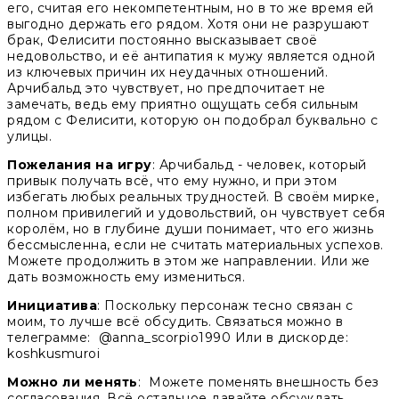
его, считая его некомпетентным, но в то же время ей
выгодно держать его рядом. Хотя они не разрушают
брак, Фелисити постоянно высказывает своё
недовольство, и её антипатия к мужу является одной
из ключевых причин их неудачных отношений.
Арчибальд это чувствует, но предпочитает не
замечать, ведь ему приятно ощущать себя сильным
рядом с Фелисити, которую он подобрал буквально с
улицы.
Пожелания на игру
: Арчибальд - человек, который
привык получать всё, что ему нужно, и при этом
избегать любых реальных трудностей. В своём мирке,
полном привилегий и удовольствий, он чувствует себя
королём, но в глубине души понимает, что его жизнь
бессмысленна, если не считать материальных успехов.
Можете продолжить в этом же направлении. Или же
дать возможность ему измениться.
Инициатива
: Поскольку персонаж тесно связан с
моим, то лучше всё обсудить. Связаться можно в
телеграмме: @anna_scorpio1990 Или в дискорде:
koshkusmuroi
Можно ли менять
: Можете поменять внешность без
согласования. Всё остальное давайте обсуждать.