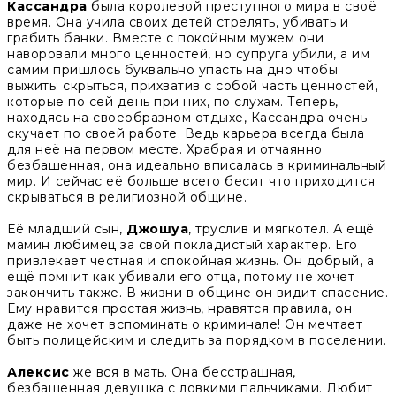
Кассандра
была королевой преступного мира в своё
время. Она учила своих детей стрелять, убивать и
грабить банки. Вместе с покойным мужем они
наворовали много ценностей, но супруга убили, а им
самим пришлось буквально упасть на дно чтобы
выжить: скрыться, прихватив с собой часть ценностей,
которые по сей день при них, по слухам. Теперь,
находясь на своеобразном отдыхе, Кассандра очень
скучает по своей работе. Ведь карьера всегда была
для неё на первом месте. Храбрая и отчаянно
безбашенная, она идеально вписалась в криминальный
мир. И сейчас её больше всего бесит что приходится
скрываться в религиозной общине.
Её младший сын,
Джошуа
, труслив и мягкотел. А ещё
мамин любимец за свой покладистый характер. Его
привлекает честная и спокойная жизнь. Он добрый, а
ещё помнит как убивали его отца, потому не хочет
закончить также. В жизни в общине он видит спасение.
Ему нравится простая жизнь, нравятся правила, он
даже не хочет вспоминать о криминале! Он мечтает
быть полицейским и следить за порядком в поселении.
Алексис
же вся в мать. Она бесстрашная,
безбашенная девушка с ловкими пальчиками. Любит