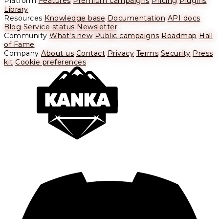
Platform
Features
Premium campaigns
Pricing
Plugins
Library
Resources
Knowledge base
Documentation
API docs
Blog
Service status
Newsletter
Community
What's new
Public campaigns
Roadmap
Hall
of Fame
Company
About us
Contact
Privacy
Terms
Security
Press
kit
Cookie preferences