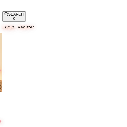
SEARCH
K
Login
Register
е
s