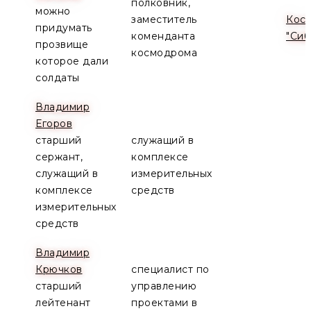
полковник,
можно
заместитель
Кос
придумать
коменданта
"Сиб
прозвище
космодрома
которое дали
солдаты
Владимир
Егоров
старший
служащий в
сержант,
комплексе
служащий в
измерительных
комплексе
средств
измерительных
средств
Владимир
Крючков
специалист по
старший
управлению
лейтенант
проектами в