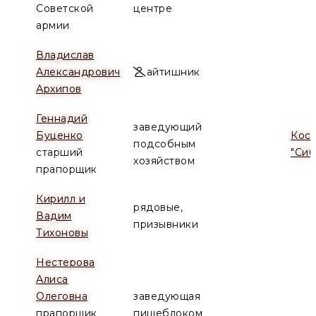
Советской
центре
армии
Владислав
Александрович
айтишник
Архипов
Геннадий
заведующий
Буценко
Кос
подсобным
старший
"Сиб
хозяйством
прапорщик
Кирилл и
рядовые,
Вадим
призывники
Тихоновы
Нестерова
Алиса
Олеговна
заведующая
прапорщик
пищеблоком