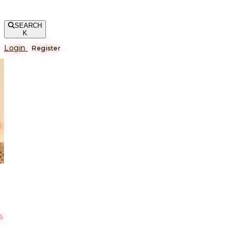
SEARCH
K
Login
Register
е
s