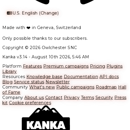
U.S. English (Change)
Made with ❤️ in Geneva, Switzerland
Only possible thanks to our subscribers.
Copyright © 2026 Owlchester SNC
Kanka v3.14 -
August 10th 2026, 5:46 AM
Platform
Features
Premium campaigns
Pricing
Plugins
Library
Resources
Knowledge base
Documentation
API docs
Blog
Service status
Newsletter
Community
What's new
Public campaigns
Roadmap
Hall
of Fame
Company
About us
Contact
Privacy
Terms
Security
Press
kit
Cookie preferences