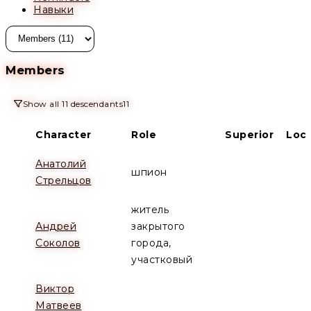
Навыки
Members
Show all 11 descendants
11
Character
Role
Superior
Loca
Анатолий
шпион
Стрельцов
житель
Андрей
закрытого
Соколов
города,
участковый
Виктор
Матвеев