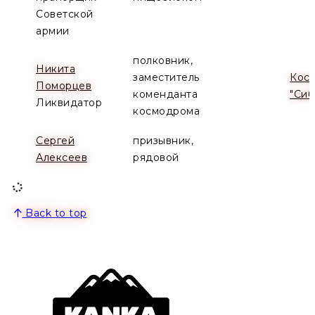
Советской
армии
полковник,
Никита
заместитель
Кос
Поморцев
коменданта
"Сиб
Ликвидатор
космодрома
Сергей
призывник,
Алексеев
рядовой
Back to top