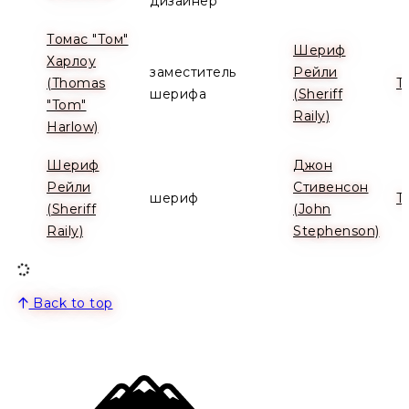
дизайнер
Томас "Том"
Шериф
Харлоу
заместитель
Рейли
(Thomas
Т
шерифа
(Sheriff
"Tom"
Raily)
Harlow)
Шериф
Джон
Рейли
Стивенсон
шериф
Т
(Sheriff
(John
Raily)
Stephenson)
Back to top