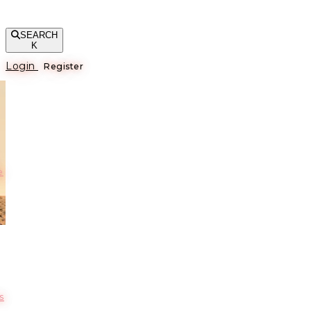
SEARCH
K
Login
Register
е
s