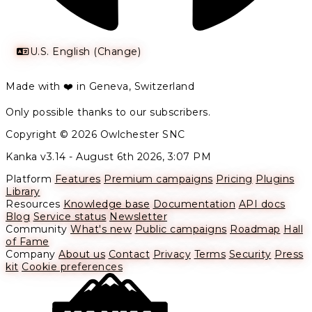
U.S. English (Change)
Made with ❤️ in Geneva, Switzerland
Only possible thanks to our subscribers.
Copyright © 2026 Owlchester SNC
Kanka v3.14 -
August 6th 2026, 3:07 PM
Platform
Features
Premium campaigns
Pricing
Plugins
Library
Resources
Knowledge base
Documentation
API docs
Blog
Service status
Newsletter
Community
What's new
Public campaigns
Roadmap
Hall
of Fame
Company
About us
Contact
Privacy
Terms
Security
Press
kit
Cookie preferences