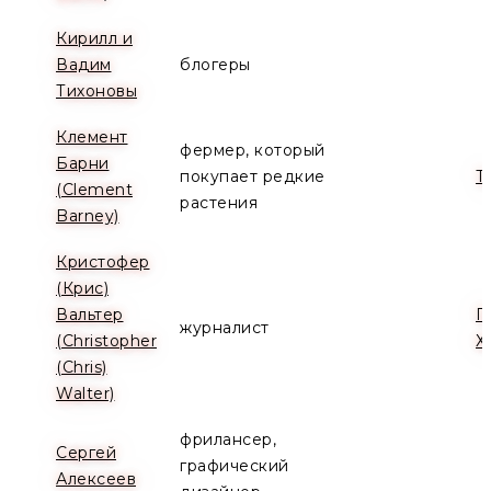
Кирилл и
Вадим
блогеры
Тихоновы
Клемент
фермер, который
Барни
покупает редкие
Т
(Clement
растения
Barney)
Кристофер
(Крис)
Вальтер
П
журналист
(Christopher
Х
(Chris)
Walter)
фрилансер,
Сергей
графический
Алексеев