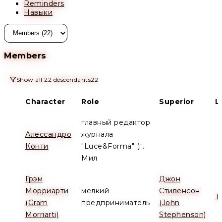
Reminders
Навыки
Members
Show all 22 descendants
22
Character
Role
Superior
L
главный редактор
Алессандро
журнала
Конти
"Luce&Forma" (г.
Мил
Грэм
Джон
Морриарти
мелкий
Стивенсон
Т
(Gram
предприниматель
(John
Morriarti)
Stephenson)