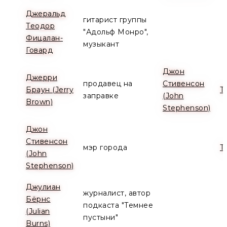
Джеральд
гитарист группы
Теодор
"Адольф Монро",
Фицалан-
музыкант
Говард
Джон
Джерри
продавец на
Стивенсон
Браун (Jerry
Т
заправке
(John
Brown)
Stephenson)
Джон
Стивенсон
мэр города
Т
(John
Stephenson)
Джулиан
журналист, автор
Бёрнс
подкаста "Темнее
(Julian
пустыни"
Burns)