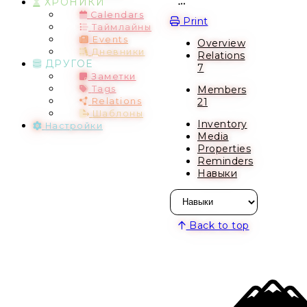
ХРОНИКИ
Open action menu
Calendars
Print
Таймлайны
Events
Overview
Дневники
Relations
ДРУГОЕ
7
Заметки
Members
Tags
21
Relations
Шаблоны
Inventory
Настройки
Media
Properties
Reminders
Навыки
Back to top