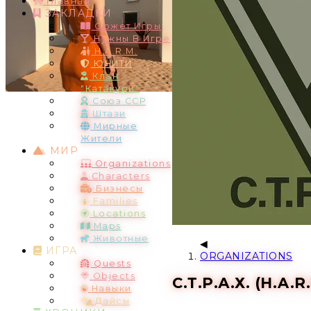
Главная
ЗАКЛАДКИ
Сюжет Игры
Нужны В Игре
H.A.R.M.
ЮНИТИ
Клан
"Катакури"
Союз ССР
Штази
Мирные
Жители
МИР
Organizations
Characters
Бизнесы
Families
Locations
Maps
Животные
ИГРА
ORGANIZATIONS
Quests
Objects
С.Т.Р.А.Х. (H.A.R
Навыки
Дайсы