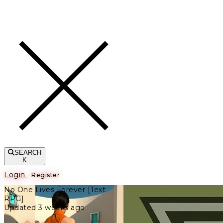
Toggle navigation
SEARCH
K
Login
Register
No One Lives Forever [Text
RPG]
Updated 3 weeks ago