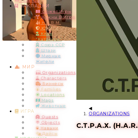
Главная
ЗАКЛАДКИ
Сюжет Игры
Нужны В Игре
H.A.R.M.
ЮНИТИ
Клан
"Катакури"
Союз ССР
Штази
Мирные
Жители
МИР
Organizations
Characters
Бизнесы
Families
Locations
Maps
Животные
ИГРА
ORGANIZATIONS
Quests
Objects
С.Т.Р.А.Х. (H.A.R
Навыки
Дайсы