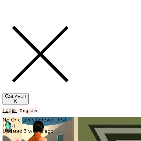
Toggle navigation
SEARCH
K
Login
Register
No One Lives Forever [Text
RPG]
Updated 3 weeks ago