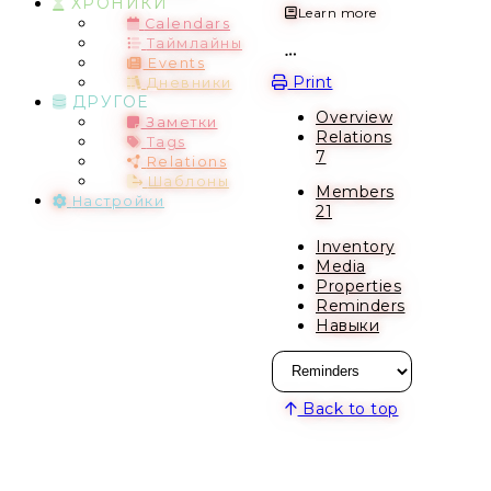
ХРОНИКИ
Learn more
Calendars
Таймлайны
Events
Open action menu
Print
Дневники
ДРУГОЕ
Overview
Заметки
Relations
Tags
7
Relations
Шаблоны
Members
Настройки
21
Inventory
Media
Properties
Reminders
Навыки
Back to top