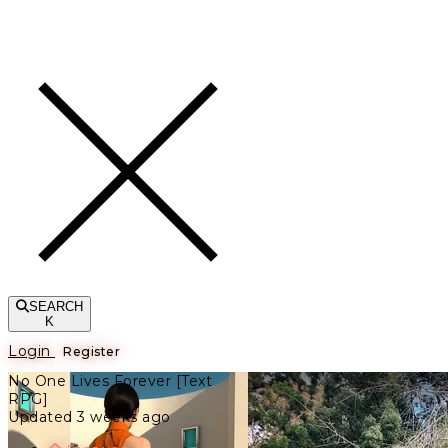
Toggle navigation
SEARCH
K
Login
Register
No One Lives Forever [Text
RPG]
Updated 3 weeks ago