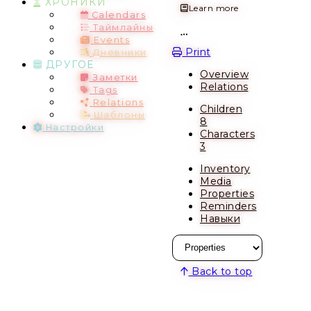
ХРОНИКИ
Learn more
Calendars
Таймлайны
Events
Open action menu
Print
Дневники
ДРУГОЕ
Overview
Заметки
Relations
Tags
Relations
Children
Шаблоны
8
Настройки
Characters
3
Inventory
Media
Properties
Reminders
Навыки
Back to top