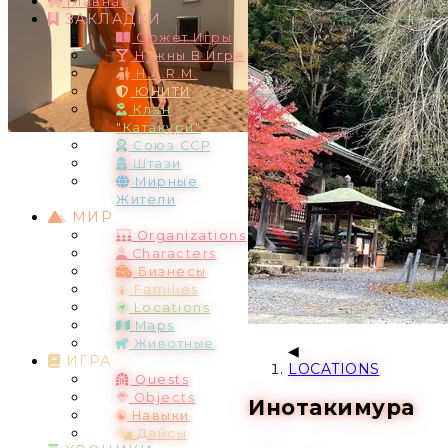
Главная
ЗАКЛАДКИ
Сюжет Игры
Нужны В Игре
H.A.R.M.
ЮНИТИ
Клан
"Катакури"
Союз ССР
Штази
Мирные
Жители
МИР
Organizations
Characters
Бизнесы
Families
Locations
Maps
Животные
ИГРА
LOCATIONS
Quests
Objects
Инотакимура
Навыки
Дайсы