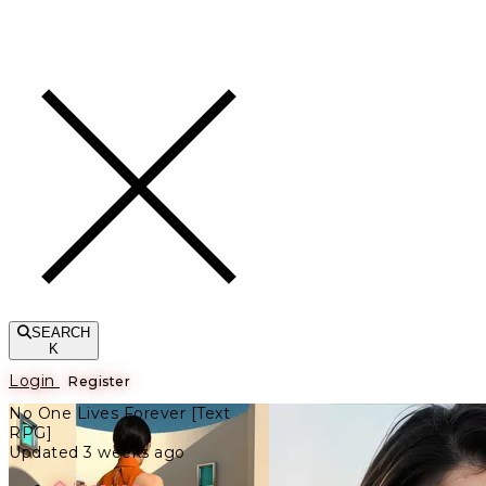
Toggle navigation
SEARCH
K
Login
Register
No One Lives Forever [Text
RPG]
Updated 3 weeks ago