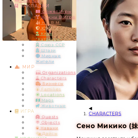
Главная
ЗАКЛАДКИ
Сюжет Игры
Нужны В Игре
H.A.R.M.
ЮНИТИ
Клан
"Катакури"
Союз ССР
Штази
Мирные
Жители
МИР
Organizations
Characters
Бизнесы
Families
Locations
Maps
Животные
ИГРА
CHARACTERS
Quests
Objects
Сено Микико 
Навыки
Дайсы