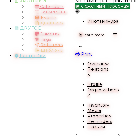
Монахиня-расстрига и бо
ХРОНИКИ
🧩 сюжетный персонаж
Calendars
Location
Таймлайны
Events
Инотакимура
Дневники
ДРУГОЕ
Заметки
Learn more
Tags
Relations
Open action menu
Шаблоны
Print
Настройки
Overview
Relations
3
Profile
Organizations
2
Inventory
Media
Properties
Reminders
Навыки