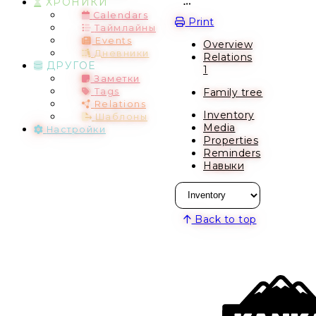
ХРОНИКИ
Open action menu
Calendars
Print
Таймлайны
Events
Overview
Дневники
Relations
ДРУГОЕ
1
Заметки
Family tree
Tags
Relations
Inventory
Шаблоны
Media
Настройки
Properties
Reminders
Навыки
Back to top