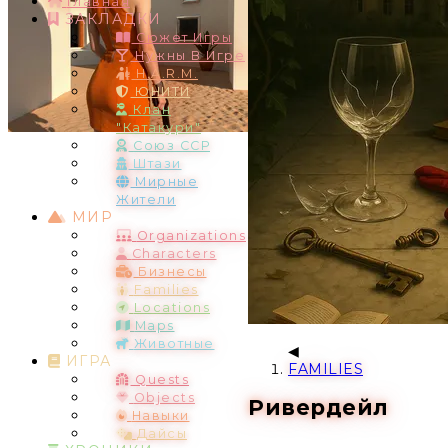
Главная
ЗАКЛАДКИ
Сюжет Игры
Нужны В Игре
H.A.R.M.
ЮНИТИ
Клан
"Катакури"
Союз ССР
Штази
Мирные
Жители
МИР
Organizations
Characters
Бизнесы
Families
Locations
Maps
Животные
ИГРА
FAMILIES
Quests
Objects
Ривердейл
Навыки
Дайсы