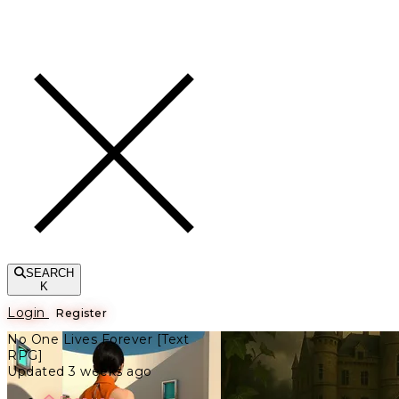
Toggle navigation
SEARCH
K
Login
Register
No One Lives Forever [Text
RPG]
Updated 3 weeks ago