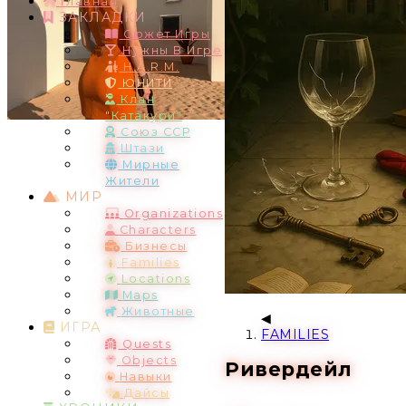
Главная
ЗАКЛАДКИ
Сюжет Игры
Нужны В Игре
H.A.R.M.
ЮНИТИ
Клан
"Катакури"
Союз ССР
Штази
Мирные
Жители
МИР
Organizations
Characters
Бизнесы
Families
Locations
Maps
Животные
ИГРА
FAMILIES
Quests
Objects
Ривердейл
Навыки
Дайсы