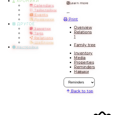
ХРОНИКИ
Learn more
Calendars
Таймлайны
Events
Open action menu
Print
Дневники
ДРУГОЕ
Overview
Заметки
Relations
Tags
1
Relations
Шаблоны
Family tree
Настройки
Inventory
Media
Properties
Reminders
Навыки
Back to top