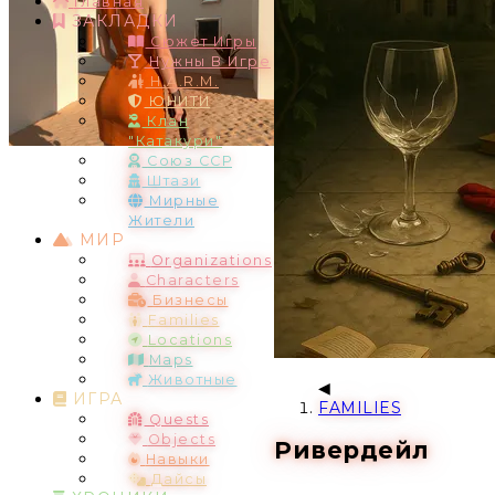
Главная
ЗАКЛАДКИ
Сюжет Игры
Нужны В Игре
H.A.R.M.
ЮНИТИ
Клан
"Катакури"
Союз ССР
Штази
Мирные
Жители
МИР
Organizations
Characters
Бизнесы
Families
Locations
Maps
Животные
ИГРА
FAMILIES
Quests
Objects
Ривердейл
Навыки
Дайсы