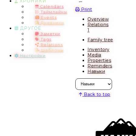
ХРОНИКИ
Open action menu
Calendars
Print
Таймлайны
Events
Overview
Дневники
Relations
ДРУГОЕ
1
Заметки
Family tree
Tags
Relations
Inventory
Шаблоны
Media
Настройки
Properties
Reminders
Навыки
Back to top