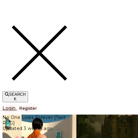
Toggle navigation
SEARCH
K
Login
Register
No One Lives Forever [Text
RPG]
Updated 3 weeks ago