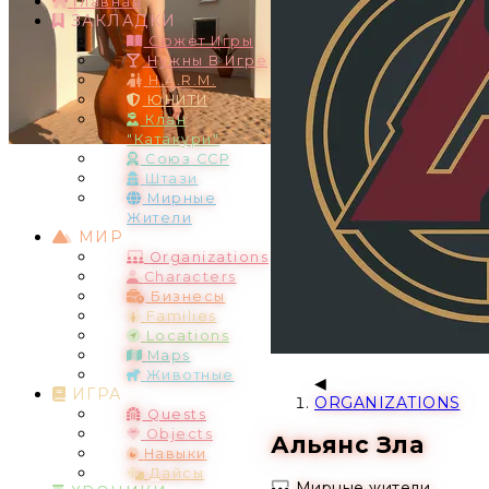
Главная
ЗАКЛАДКИ
Сюжет Игры
Нужны В Игре
H.A.R.M.
ЮНИТИ
Клан
"Катакури"
Союз ССР
Штази
Мирные
Жители
МИР
Organizations
Characters
Бизнесы
Families
Locations
Maps
Животные
ИГРА
ORGANIZATIONS
Quests
Objects
Альянс Зла
Навыки
Дайсы
Мирные жители