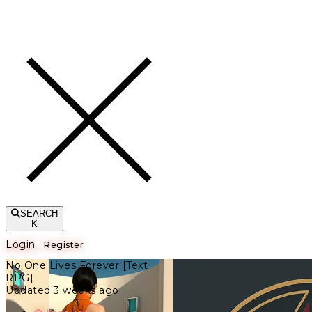
Toggle navigation
SEARCH
K
Login
Register
No One Lives Forever [Text
RPG]
Updated 3 weeks ago