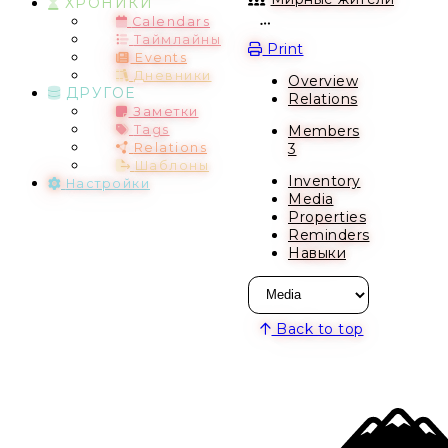
ХРОНИКИ
Calendars
Open action menu
Таймлайны
Print
Events
Дневники
Overview
ДРУГОЕ
Relations
Заметки
Members
Tags
3
Relations
Шаблоны
Inventory
Настройки
Media
Properties
Reminders
Навыки
Back to top