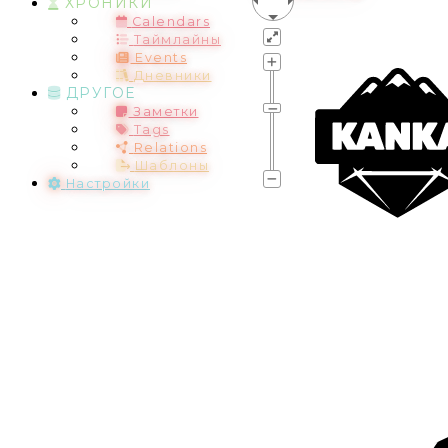
ХРОНИКИ
Calendars
Таймлайны
Events
Дневники
ДРУГОЕ
Заметки
Tags
Relations
Шаблоны
Настройки