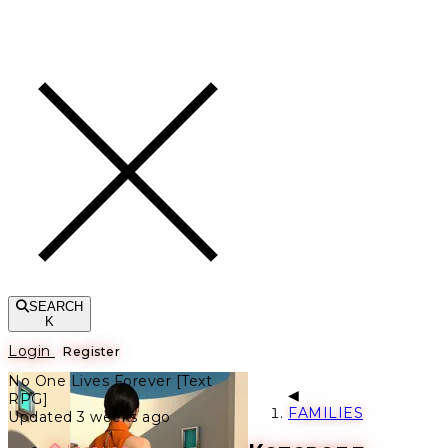
Toggle navigation
SEARCH
K
Login
Register
No One Lives Forever [Text
RPG]
FAMILIES
Updated 3 weeks ago