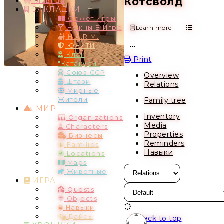
Котсволд
Главная
ЗАКЛАДКИ
Сюжет Игры
Learn more
Нужны В Игре
H.A.R.M.
ЮНИТИ
Open action menu
Клан
Print
"Катакури"
Союз ССР
Overview
Штази
Relations
Мирные
Family tree
Жители
МИР
Inventory
Organizations
Media
Characters
Properties
Бизнесы
Reminders
Families
Навыки
Locations
Maps
Животные
ИГРА
Quests
Objects
Навыки
Дайсы
Back to top